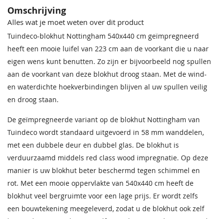
Behandeling Materiaal
Red Class Wood geïmpregneerd
Crèmewit
Lichteiken
Bentheimerwit
Middeneiken
Omschrijving
68,50
68,50
68,50
68,50
Alles wat je moet weten over dit product
Houtsoort
Geschaafd, gedroogd vuren
Tuindeco-blokhut Nottingham 540x440 cm geïmpregneerd
Incl. overkapping
Met overkapping
heeft een mooie luifel van 223 cm aan de voorkant die u naar
eigen wens kunt benutten. Zo zijn er bijvoorbeeld nog spullen
Incl. berging
Met berging
aan de voorkant van deze blokhut droog staan. Met de wind-
en waterdichte hoekverbindingen blijven al uw spullen veilig
Afmeting (LxB)
540x440 cm + luifel 223 cm
en droog staan.
Ramen
2 (vast) 1 (te openen)
Bentheimergeel
Donkereiken
Zomergeel
Noten
De geïmpregneerde variant op de blokhut Nottingham van
68,50
68,50
68,50
68,50
Tuindeco wordt standaard uitgevoerd in 58 mm wanddelen,
Deur
Dubbele deur
met een dubbele deur en dubbel glas. De blokhut is
Nokhoogte
Ca. 270 cm
verduurzaamd middels red class wood impregnatie. Op deze
manier is uw blokhut beter beschermd tegen schimmel en
Wanddikte
58 mm
rot. Met een mooie oppervlakte van 540x440 cm heeft de
blokhut veel bergruimte voor een lage prijs. Er wordt zelfs
Pakket afmeting Ca.
600x120x87 cm
een bouwtekening meegeleverd, zodat u de blokhut ook zelf
Pakket gewicht Ca.
1850 kg