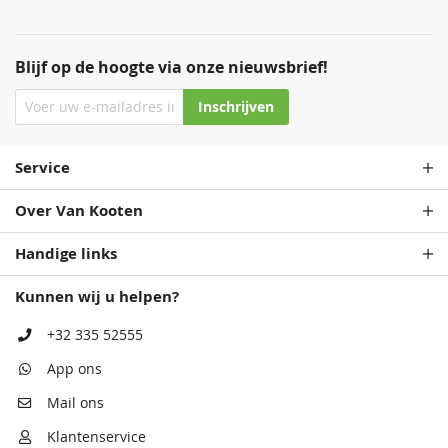
Blijf op de hoogte via onze nieuwsbrief!
Staalblauw
Patrolblauw
68,50
68,50
Inschrijven
Service
Over Van Kooten
Handige links
Kunnen wij u helpen?
Antiekblauw
Monumentenblauw
68,50
68,50
+32 335 52555
App ons
Mail ons
Klantenservice