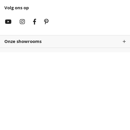
Volg ons op
Rembrandtrood
Wijnrood
68,50
68,50
Onze showrooms
Antiekrood
Roodbruin
68,50
68,50