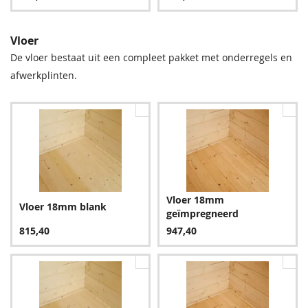
Vloer
De vloer bestaat uit een compleet pakket met onderregels en
afwerkplinten.
Groen
Bruin
447,30
447,30
Vloer 18mm
Vloer 18mm blank
geïmpregneerd
Blauw
815,40
947,40
531,30