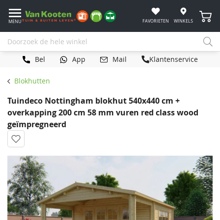
Winke
FAVORIETEN
WINKELS
MENU
Bel
App
Mail
Klantenservice
Blokhutten
Tuindeco Nottingham blokhut 540x440 cm +
overkapping 200 cm 58 mm vuren red class wood
geïmpregneerd