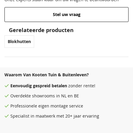
Lengte
663 cm
Stel uw vraag
Venstergrijs
Donkergrijs
Hoogte
276 mm
68,50
68,50
Gerelateerde producten
Afmeting raam
78x188 cm en 213x96 cm
Blokhutten
EAN code
8715815687415
Waarom Van Kooten Tuin & Buitenleven?
Antraciet
Zeeblauw
Eenvoudig
gespreid betalen
zonder rente!
68,50
68,50
Overdekte
showrooms
in NL en BE
Professionele eigen montage service
Specialist in maatwerk met 20+ jaar ervaring