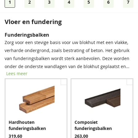
1
2
3
4
5
6
7
Vloer en fundering
Dakshingles
Bevestigingsmaterialen
Funderingsbalken
Tegen meerprijs kunt u bij dit product dakshingles bestellen.
Onze spijkerset bevat zowel spijkers als asfaltnagels voor het
Zorg voor een stevige basis voor uw blokhut met een vlakke,
Deze bitumen dakbedekking is uitermate geschikt voor het
monteren van dakplanken en dakbedekking. Voor modellen
verharde ondergrond, zoals bestrating of beton. Het gebruik
waterdicht afwerken van uw (hellende) dak, om zo de
groter dan 5 × 5 m raden we aan twee sets aan te schaffen
van funderingsbalken wordt sterk aanbevolen. Deze worden
levensduur van uw tuinverblijf te verlengen.
voor optimale stabiliteit.
onder de onderste wandlagen van de blokhut geplaatst en
Lees meer
bieden essentiële bescherming tegen regenwater, vocht en
schimmel. Met deze eenvoudige stap verlengt u de
levensduur van uw blokhut aanzienlijk.
Zwart
Spijkerset
Rood
Bitumenkit (per stuk)
Hardhouten
Composiet
447,30
24,95
447,30
9,60
funderingsbalken
funderingsbalken
319,60
263,00