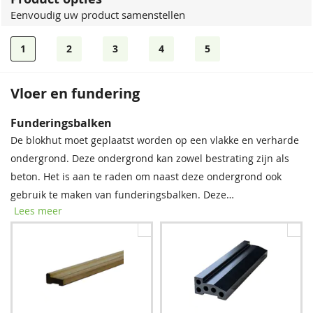
Eenvoudig uw product samenstellen
1
2
3
4
5
Vloer en fundering
Dakshingles
Funderingsbalken
Tegen meerprijs kunt u dakshingles mee laten leveren. Zo
De blokhut moet geplaatst worden op een vlakke en verharde
verhoogt u de bescherming van uw dak.
ondergrond. Deze ondergrond kan zowel bestrating zijn als
beton. Het is aan te raden om naast deze ondergrond ook
gebruik te maken van funderingsbalken. Deze
Lees meer
funderingsbalken moeten onder de onderste wandlagen van
de blokhut geschoven worden, waardoor de blokhut niet
rechtstreeks in het regenwater komt te staan. De blokhut
wordt door de funderingsbalken beschermd tegen vocht en
Zwart
Rood
schimmel, en de levensduur wordt verlengd. Wij raden u dan
194,00
194,00
ook ten zeerste aan één van de complete sets bij te bestellen.