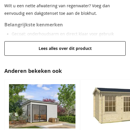
Wilt u een nette afwatering van regenwater? Voeg dan
Daktype
Zadeldak
eenvoudig een dakgotenset toe aan de blokhut.
Daktype filter
Zadeldak
Belangrijkste kenmerken
Gecoat: onderhoudsarm en direct klaar voor gebruik
Dakhelling
16°
Wanden van 28 mm massief vurenhout
Lees alles over dit product
EAN code
8711615168895
Klassiek zadeldak
Dubbele deuren met lage dorpel
Losse latten voor 6-vlaks raamverdeling
Anderen bekeken ook
Inclusief dak- en gevelplanken, daklijsten en hang- en
sluitwerk
Cilinderslot voor veilige afsluiting
Eenvoudige montage dankzij stapelbouwsysteem
Optioneel: dakgotenset voor goede afwatering