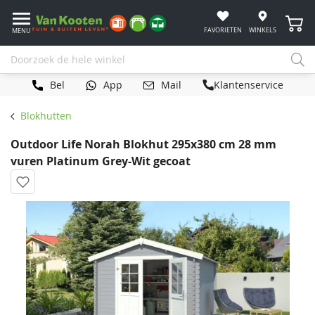
Winke
FAVORIETEN
WINKELS
MENU
Bel
App
Mail
Klantenservice
Blokhutten
Outdoor Life Norah Blokhut 295x380 cm 28 mm
vuren Platinum Grey-Wit gecoat