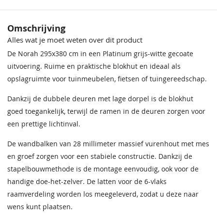
Houtsoort
Vurenhout
Incl. berging
Met berging
Omschrijving
Alles wat je moet weten over dit product
Afmeting (LxB)
295x380 cm
De Norah 295x380 cm in een Platinum grijs-witte gecoate
Wandhoogte
194 cm
uitvoering. Ruime en praktische blokhut en ideaal als
opslagruimte voor tuinmeubelen, fietsen of tuingereedschap.
Nokhoogte
234 cm
Dankzij de dubbele deuren met lage dorpel is de blokhut
Wanddikte
28 mm
goed toegankelijk, terwijl de ramen in de deuren zorgen voor
een prettige lichtinval.
Kleur
Platinum Grey-Wit
De wandbalken van 28 millimeter massief vurenhout met mes
Binnenruimte
10,1 m2
en groef zorgen voor een stabiele constructie. Dankzij de
stapelbouwmethode is de montage eenvoudig, ook voor de
Dakmaat
320x400 cm
handige doe-het-zelver. De latten voor de 6-vlaks
Hang en sluitwerk
Inclusief
raamverdeling worden los meegeleverd, zodat u deze naar
wens kunt plaatsen.
Bouwtekening
Inclusief