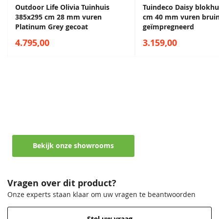
Outdoor Life Olivia Tuinhuis
Tuindeco Daisy blokhu
385x295 cm 28 mm vuren
cm 40 mm vuren brui
Platinum Grey gecoat
geïmpregneerd
4.795,00
3.159,00
Maak een afspraak in een van de vele
showrooms
Ontvang persoonlijk en vrijblijvend advies
Bekijk onze showrooms
Vragen over dit product?
Onze experts staan klaar om uw vragen te beantwoorden
Stel uw vraag