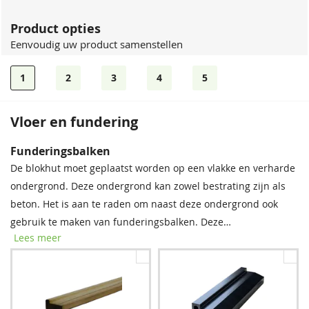
Product opties
Eenvoudig uw product samenstellen
1
2
3
4
5
Vloer en fundering
EPDM
Funderingsbalken
Tegen een meerprijs kunt u EPDM mee laten leveren. Bij het
De blokhut moet geplaatst worden op een vlakke en verharde
pakket worden lijm en handschoenen geleverd. Inclusief
ondergrond. Deze ondergrond kan zowel bestrating zijn als
montagehandleiding.
beton. Het is aan te raden om naast deze ondergrond ook
gebruik te maken van funderingsbalken. Deze
Lees meer
funderingsbalken moeten onder de onderste wandlagen van
de blokhut geschoven worden, waardoor de blokhut niet
rechtstreeks in het regenwater komt te staan. De blokhut
wordt door de funderingsbalken beschermd tegen vocht en