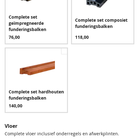
schimmel, en de levensduur wordt verlengd. Wij raden u dan
EPDM-dakpakket incl.
ook ten zeerste aan één van de complete sets bij te bestellen.
lijm
Complete set
255,00
Complete set composiet
geïmpregneerde
funderingsbalken
funderingsbalken
76,00
118,00
Complete set hardhouten
funderingsbalken
140,00
Vloer
Complete vloer inclusief onderregels en afwerkplinten.