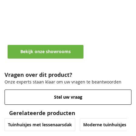
Hang en sluitwerk
Inclusief
Bouwtekening
Inclusief
Maak een afspraak in een van de vele
showrooms
Daktype
Lessenaarsdak
Ontvang persoonlijk en vrijblijvend advies
Daktype filter
Lessenaarsdak
Bekijk onze showrooms
Funderingsmaat inclusief
295x268,7 cm
funderingsbalken
Vragen over dit product?
Diepte
250 cm
Onze experts staan klaar om uw vragen te beantwoorden
Breedte
295 cm
Stel uw vraag
Lengte
250 cm
Gerelateerde producten
EAN code
8711471104921
Tuinhuisjes met lessenaarsdak
Moderne tuinhuisjes