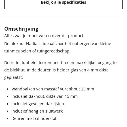
Bekijk alle specificaties
Materiaal
Onbehandeld vurenhout
Behandeling Materiaal
Onbehandeld
Omschrijving
Alles wat je moet weten over dit product
Houtsoort
Onbehandeld vurenhout
De blokhut Nadia is ideaal voor het opbergen van kleine
Incl. glasschuifwand
Zonder glasschuifwand
tuinmeubelen of tuingereedschap.
Incl. overkapping
Zonder overkapping
Door de dubbele deuren heeft u een makkelijke toegang tot
de blokhut. In de deuren is helder glas van 4 mm dikte
Incl. berging
Met berging
geplaatst.
Afmeting (LxB)
295x250 cm
Wandbalken van massief vurenhout 28 mm
Inclusief dakhout, dikte van 15 mm
Deur
Dubbele deur
Inclusief gevel en daklijsten
Inclusief hang en sluitwerk
Wandhoogte
188 cm
Deuren met cilinderslot
Nokhoogte
211 cm