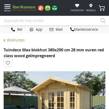
Winke
FAVORIETEN
WINKELS
MENU
Bel
App
Mail
Klantenservice
Blokhutten
Tuindeco Max blokhut 380x290 cm 28 mm vuren red
class wood geïmpregneerd