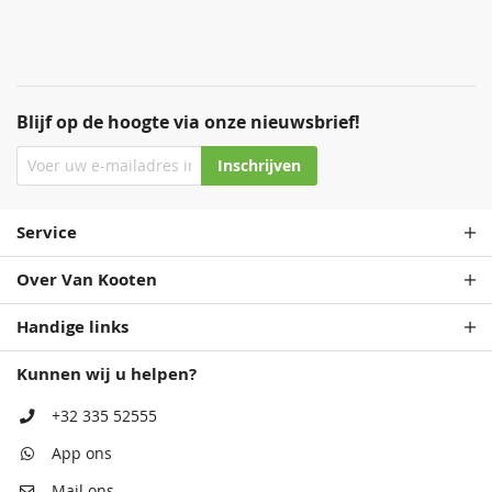
Blijf op de hoogte via onze nieuwsbrief!
Staalblauw
Zeeblauw
Patrolblauw
Staalblauw
Inschrijven
68,50
68,50
68,50
68,50
Service
Over Van Kooten
Handige links
Kunnen wij u helpen?
Antiekblauw
Patrolblauw
Monumentenblauw
Antiekblauw
+32 335 52555
68,50
68,50
68,50
68,50
App ons
Mail ons