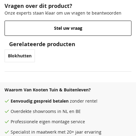
Vragen over dit product?
Onze experts staan klaar om uw vragen te beantwoorden
Stel uw vraag
Venstergrijs
Zilvergrijs
Donkergrijs
Venstergrijs
68,50
68,50
68,50
68,50
Gerelateerde producten
Blokhutten
Waarom Van Kooten Tuin & Buitenleven?
Eenvoudig
gespreid betalen
zonder rente!
Antraciet
Donkergrijs
Zeeblauw
Antraciet
Overdekte
showrooms
in NL en BE
68,50
68,50
68,50
68,50
Professionele eigen montage service
Specialist in maatwerk met 20+ jaar ervaring