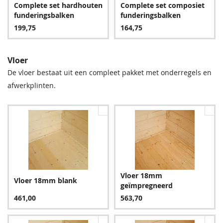
Complete set hardhouten
Complete set composiet
24,95
191,70
198,00
9,60
funderingsbalken
funderingsbalken
199,75
164,75
Vloer
De vloer bestaat uit een compleet pakket met onderregels en
afwerkplinten.
Groen
Bruin
198,00
198,00
Vloer 18mm
Vloer 18mm blank
geïmpregneerd
Blauw
461,00
563,70
234,00