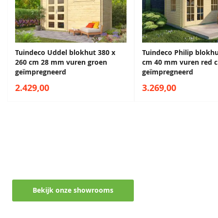
Breedte
390 cm
Lengte
360 cm
Sparregroen
Grachtengroen
Antiekgroen
Sparregroen
Hoogte
259 cm
Tuindeco Uddel blokhut 380 x
Tuindeco Philip blokh
68,50
68,50
68,50
68,50
260 cm 28 mm vuren groen
cm 40 mm vuren red c
geïmpregneerd
geïmpregneerd
EAN code
8715815679076
2.429,00
3.269,00
Maak een afspraak in een van de vele
showrooms
Ontvang persoonlijk en vrijblijvend advies
Lavagrijs
Antiekgroen
Zilvergrijs
Lavagrijs
68,50
68,50
68,50
68,50
Bekijk onze showrooms