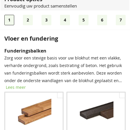
Eenvoudig uw product samenstellen
1
2
3
4
5
6
7
Vloer en fundering
Bevestigingsmaterialen
Dakshingles
Funderingsbalken
Onze spijkerset bevat zowel spijkers als asfaltnagels voor het
Tegen meerprijs kunt u bij dit product dakshingles bestellen.
Zorg voor een stevige basis voor uw blokhut met een vlakke,
monteren van dakplanken en dakbedekking. Voor modellen
Deze bitumen dakbedekking is uitermate geschikt voor het
verharde ondergrond, zoals bestrating of beton. Het gebruik
groter dan 5 × 5 m raden we aan twee sets aan te schaffen
waterdicht afwerken van uw (hellende) dak, om zo de
van funderingsbalken wordt sterk aanbevolen. Deze worden
voor optimale stabiliteit.
levensduur van uw tuinverblijf te verlengen.
onder de onderste wandlagen van de blokhut geplaatst en
Lees meer
bieden essentiële bescherming tegen regenwater, vocht en
schimmel. Met deze eenvoudige stap verlengt u de
levensduur van uw blokhut aanzienlijk.
Spijkerset
Zwart
Rood
Bitumenkit (per stuk)