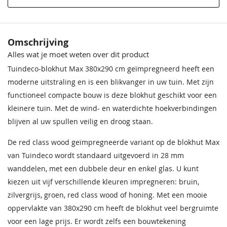
Materiaal
Geïmpregneerd vurenhout
Behandeling Materiaal
Red Class Wood geïmpregneerd
Crèmewit
Lichteiken
Crèmewit
Bentheimerwit
Middeneiken
Bentheimerwit
Omschrijving
68,50
68,50
68,50
68,50
68,50
68,50
Alles wat je moet weten over dit product
Impregneervloeistof
Impregneervloeistof Red
Houtsoort
Geschaafd, gedroogd vuren
zwart, 2,5L
Class Wood 2,5L
Tuindeco-blokhut Max 380x290 cm geïmpregneerd heeft een
37,95
37,95
Breedte x Diepte
380 x 290 cm
moderne uitstraling en is een blikvanger in uw tuin. Met zijn
functioneel compacte bouw is deze blokhut geschikt voor een
Incl. berging
Met berging
kleinere tuin. Met de wind- en waterdichte hoekverbindingen
blijven al uw spullen veilig en droog staan.
Ramen
2 (vast)
De red class wood geïmpregneerde variant op de blokhut Max
Wanddikte
28 mm
Bentheimergeel
Donkereiken
Bentheimergeel
Zomergeel
Noten
Zomergeel
van Tuindeco wordt standaard uitgevoerd in 28 mm
68,50
68,50
68,50
68,50
68,50
68,50
wanddelen, met een dubbele deur en enkel glas. U kunt
Garantie
Op dit product ontvangt u 5
jaar garantie
kiezen uit vijf verschillende kleuren impregneren: bruin,
Impregneervloeistof
honing 2,5L
zilvergrijs, groen, red class wood of honing. Met een mooie
Beglazing
Echt enkel glas
37,95
oppervlakte van 380x290 cm heeft de blokhut veel bergruimte
voor een lage prijs. Er wordt zelfs een bouwtekening
Extra informatie
Deze blokhut heeft wind- en