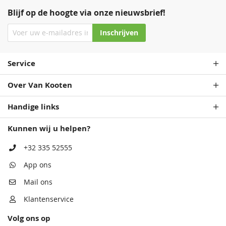
Blijf op de hoogte via onze nieuwsbrief!
Staalblauw
Zeeblauw
Patrolblauw
Staalblauw
Inschrijven
68,50
68,50
68,50
68,50
Service
Over Van Kooten
Handige links
Kunnen wij u helpen?
Antiekblauw
Patrolblauw
Monumentenblauw
Antiekblauw
+32 335 52555
68,50
68,50
68,50
68,50
App ons
Mail ons
Klantenservice
Volg ons op