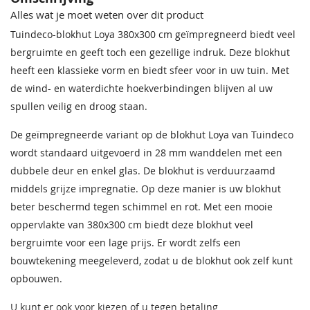
Materiaal
68,50
68,50
68,50
68,50
68,50
68,50
Alles wat je moet weten over dit product
Impregneervloeistof
Impregneervloeistof Red
zwart, 2,5L
Class Wood 2,5L
Houtsoort
Geschaafd, gedroogd vuren
Tuindeco-blokhut Loya 380x300 cm geïmpregneerd biedt veel
37,95
37,95
bergruimte en geeft toch een gezellige indruk. Deze blokhut
Incl. berging
Met berging
heeft een klassieke vorm en biedt sfeer voor in uw tuin. Met
de wind- en waterdichte hoekverbindingen blijven al uw
Afmeting (LxB)
380x300 cm
spullen veilig en droog staan.
Ramen
1 (te openen)
De geïmpregneerde variant op de blokhut Loya van Tuindeco
Bentheimergeel
Donkereiken
Bentheimergeel
Zomergeel
Noten
Zomergeel
wordt standaard uitgevoerd in 28 mm wanddelen met een
Deur
Dubbele deur
68,50
68,50
68,50
68,50
68,50
68,50
dubbele deur en enkel glas. De blokhut is verduurzaamd
Nokhoogte
Ca. 217 cm
middels grijze impregnatie. Op deze manier is uw blokhut
Impregneervloeistof
honing 2,5L
beter beschermd tegen schimmel en rot. Met een mooie
Wanddikte
28 mm
37,95
oppervlakte van 380x300 cm biedt deze blokhut veel
bergruimte voor een lage prijs. Er wordt zelfs een
Pakket
400x120x48 cm
afmeting Ca.
bouwtekening meegeleverd, zodat u de blokhut ook zelf kunt
opbouwen.
Pakket gewicht
564 kg
Ca.
U kunt er ook voor kiezen of u tegen betaling
Staphorstergroen
Ecogroen
Frescogeel
Bronsgroen
Ebbenzwart
Staphorstergroen