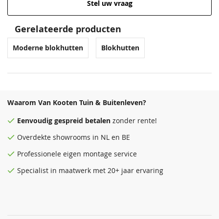
Stel uw vraag
Venstergrijs
Zilvergrijs
Donkergrijs
Venstergrijs
68,50
68,50
68,50
68,50
Gerelateerde producten
Moderne blokhutten
Blokhutten
Waarom Van Kooten Tuin & Buitenleven?
Eenvoudig
gespreid betalen
zonder rente!
Antraciet
Donkergrijs
Zeeblauw
Antraciet
Overdekte
showrooms
in NL en BE
68,50
68,50
68,50
68,50
Professionele eigen montage service
Specialist in maatwerk met 20+ jaar ervaring