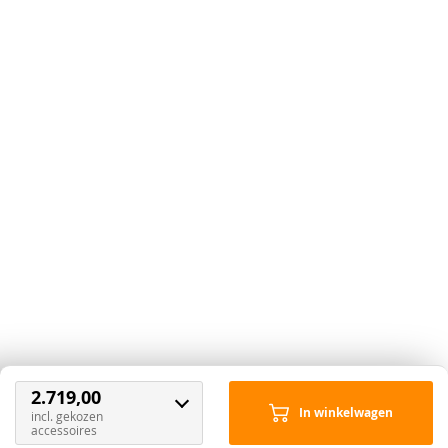
Ecogroen
Ebbenzwart
68,50
68,50
Kleur nog niet bekend.
Deze wordt tijdig voor
levering doorgegeven.
2.719,00
68,50
In winkelwagen
incl. gekozen
accessoires