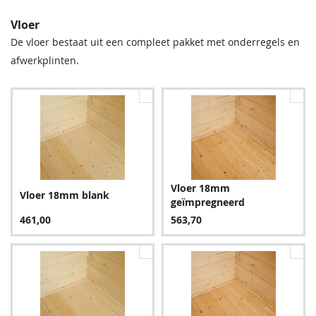
Vloer
De vloer bestaat uit een compleet pakket met onderregels en
afwerkplinten.
Hemelwater afvoer -
Coverbond Blik 2,5 Liter
Stadsuitloop incl. EPDM
flap
31,00
45,50
Vloer 18mm
Vloer 18mm blank
geïmpregneerd
461,00
563,70
Hemelwater afvoer -
Dakdoorvoer rond HWA