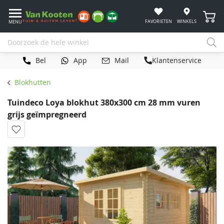
Winke
FAVORIETEN
WINKELS
MENU
Bel
App
Mail
Klantenservice
Blokhutten
Tuindeco Loya blokhut 380x300 cm 28 mm vuren
grijs geïmpregneerd