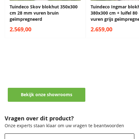
Sparregroen
Grachtengroen
Antiekgroen
Sparregroen
Tuindeco Skov blokhut 350x300
Tuindeco Ingmar blok
68,50
68,50
68,50
68,50
Vloer
10.1m2
cm 28 mm vuren bruin
380x300 cm + luifel 8
oppervlakte
geïmpregneerd
vuren grijs geïmpregn
2.569,00
2.659,00
Daktype
Lessenaarsdak
Daktype filter
Lessenaarsdak
Maak een afspraak in een van de vele
Diepte
300 cm
showrooms
Breedte
380 cm
Ontvang persoonlijk en vrijblijvend advies
Lavagrijs
Antiekgroen
Zilvergrijs
Lavagrijs
68,50
68,50
68,50
68,50
Lengte
300 cm
Bekijk onze showrooms
Hoogte
217 cm
Afmeting raam
170x68 cm
Vragen over dit product?
Onze experts staan klaar om uw vragen te beantwoorden
EAN code
8715815678895