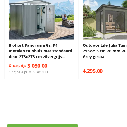
Hang en sluitwerk
Inclusief
verkrijgbaar
Bouwtekening
Inclusief
Daktype
Lessenaarsdak
Daktype filter
Lessenaarsdak
Biohort Panorama Gr. P4
Outdoor Life Julia Tui
Funderingsmaat inclusief
250x250cm
metalen tuinhuis met standaard
295x295 cm 28 mm vu
funderingsbalken
deur 273x278 cm zilvergrijs
Grey gecoat
metallic
3.050,00
Onze prijs
Diepte
250 cm
4.295,00
3.389,00
Originele prijs
Breedte
250 cm
Lengte
250 cm
Maak een afspraak in een van de vele
showrooms
EAN code
8711471104846
Ontvang persoonlijk en vrijblijvend advies