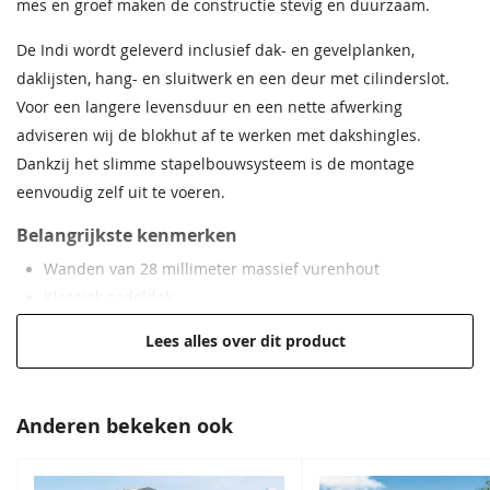
mes en groef maken de constructie stevig en duurzaam.
Wanddikte
28 mm
De Indi wordt geleverd inclusief dak- en gevelplanken,
daklijsten, hang- en sluitwerk en een deur met cilinderslot.
Garantie
Op dit product ontvangt u
Voor een langere levensduur en een nette afwerking
5 jaar garantie.
adviseren wij de blokhut af te werken met dakshingles.
Beglazing
Enkelglas (4mm)
Dankzij het slimme stapelbouwsysteem is de montage
eenvoudig zelf uit te voeren.
Dakmaat
250x268,7 cm
Belangrijkste kenmerken
Wandhoogte
188 cm
Wanden van 28 millimeter massief vurenhout
Klassiek zadeldak
Afmeting berging
230x230 cm
Dubbele deuren met 4 mm enkelglas
Lees alles over dit product
Oversteek rondom
20 cm
Inclusief dak- en gevelplanken, daklijsten en hang- en
sluitwerk
Afmeting dubbele deur
149,4x185 cm
Deuren met cilinderslot
Anderen bekeken ook
Eenvoudige zelfmontage door stapelbouwsysteem
Cilinderslot
Inclusief
Exclusief dakbedekking, optioneel dakshingles