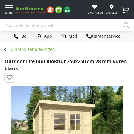
Winke
FAVORIETEN
WINKELS
MENU
Bel
App
Mail
Klantenservice
Tuinhuis aanbiedingen
Outdoor Life Indi Blokhut 250x250 cm 28 mm vuren
blank