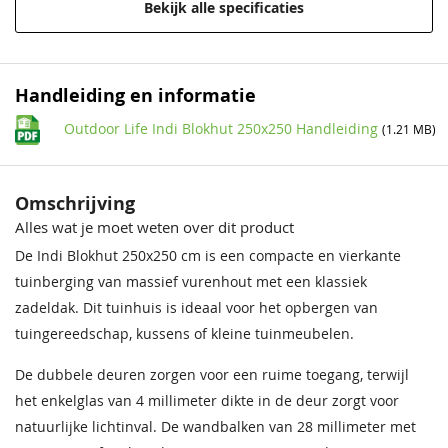
Bekijk alle specificaties
Materiaal
Onbehandeld vurenhout
Behandeling Materiaal
Onbehandeld
Handleiding en informatie
Outdoor Life Indi Blokhut 250x250 Handleiding
(1.21 MB)
Houtsoort
Onbehandeld vurenhout
Incl. glasschuifwand
Zonder glasschuifwand
Omschrijving
Incl. overkapping
Zonder overkapping
Alles wat je moet weten over dit product
De Indi Blokhut 250x250 cm is een compacte en vierkante
Incl. berging
Met berging
tuinberging van massief vurenhout met een klassiek
Afmeting (LxB)
250x250 cm
zadeldak. Dit tuinhuis is ideaal voor het opbergen van
tuingereedschap, kussens of kleine tuinmeubelen.
Deur
Dubbele deur
De dubbele deuren zorgen voor een ruime toegang, terwijl
Wandhoogte
188 cm
het enkelglas van 4 millimeter dikte in de deur zorgt voor
natuurlijke lichtinval. De wandbalken van 28 millimeter met
Nokhoogte
211 cm