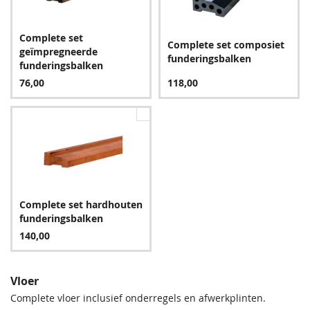
schimmel, en de levensduur wordt verlengd. Wij raden u dan
EPDM
ook ten zeerste aan één van de complete sets bij te bestellen.
225,00
Complete set
Complete set composiet
geïmpregneerde
funderingsbalken
funderingsbalken
76,00
118,00
Complete set hardhouten
funderingsbalken
140,00
Vloer
Complete vloer inclusief onderregels en afwerkplinten.