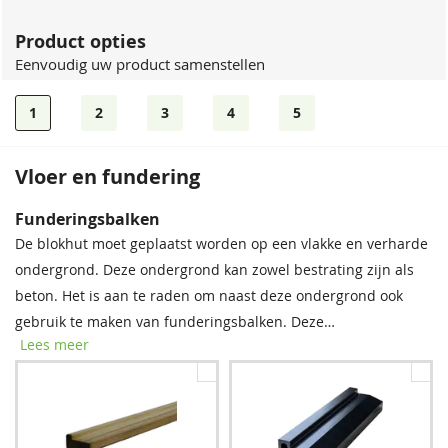
Product opties
Eenvoudig uw product samenstellen
1
2
3
4
5
Vloer en fundering
EPDM
Funderingsbalken
Tegen een meerprijs kunt u EPDM mee laten leveren. Bij het
De blokhut moet geplaatst worden op een vlakke en verharde
pakket worden lijm en handschoenen geleverd. Inclusief
ondergrond. Deze ondergrond kan zowel bestrating zijn als
montagehandleiding.
beton. Het is aan te raden om naast deze ondergrond ook
gebruik te maken van funderingsbalken. Deze
Lees meer
funderingsbalken moeten onder de onderste wandlagen van
de blokhut geschoven worden, waardoor de blokhut niet
rechtstreeks in het regenwater komt te staan. De blokhut
wordt door de funderingsbalken beschermd tegen vocht en