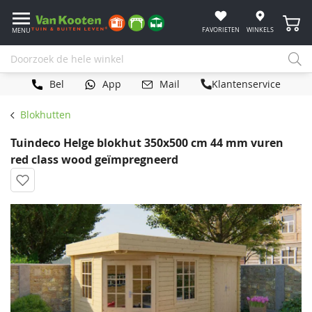
Winke
FAVORIETEN
WINKELS
MENU
Bel
App
Mail
Klantenservice
Blokhutten
Tuindeco Helge blokhut 350x500 cm 44 mm vuren
red class wood geïmpregneerd