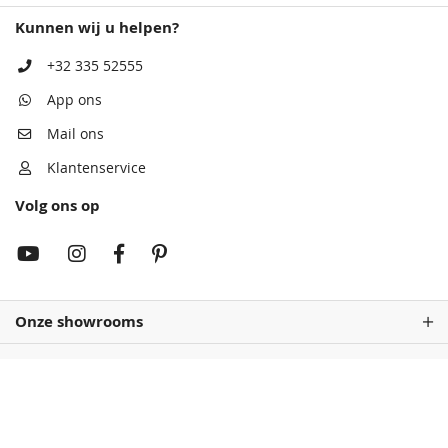
Kunnen wij u helpen?
Antiekblauw
Patrolblauw
Monumentenblauw
Antiekblauw
+32 335 52555
68,50
68,50
68,50
68,50
App ons
Mail ons
Klantenservice
Volg ons op
Rembrandtrood
Monumentenblauw
Wijnrood
Rembrandtrood
68,50
68,50
68,50
68,50
Onze showrooms