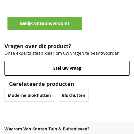
funderingsbalken
Ontvang persoonlijk en vrijblijvend advies
Lavagrijs
Antiekgroen
Zilvergrijs
Lavagrijs
68,50
68,50
68,50
68,50
Deurhoogte incl.
188 cm
kozijn
Bekijk onze showrooms
Diepte
350 cm
Vragen over dit product?
Breedte
500 cm
Onze experts staan klaar om uw vragen te beantwoorden
Lengte
350 cm
Stel uw vraag
Hoogte
Venstergrijs
Zilvergrijs
222 mm
Donkergrijs
Venstergrijs
68,50
68,50
68,50
68,50
Gerelateerde producten
Afmeting raam
86x122 cm
Moderne blokhutten
Blokhutten
EAN code
8715815684315
Waarom Van Kooten Tuin & Buitenleven?