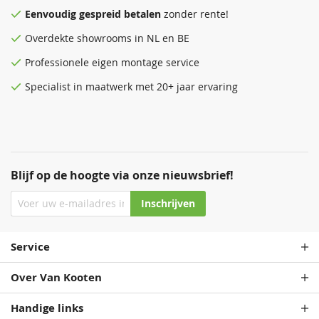
Eenvoudig
gespreid betalen
zonder rente!
Antraciet
Donkergrijs
Zeeblauw
Antraciet
Overdekte
showrooms
in NL en BE
68,50
68,50
68,50
68,50
Professionele eigen montage service
Specialist in maatwerk met 20+ jaar ervaring
Blijf op de hoogte via onze nieuwsbrief!
Staalblauw
Zeeblauw
Patrolblauw
Staalblauw
Inschrijven
68,50
68,50
68,50
68,50
Service
Over Van Kooten
Handige links