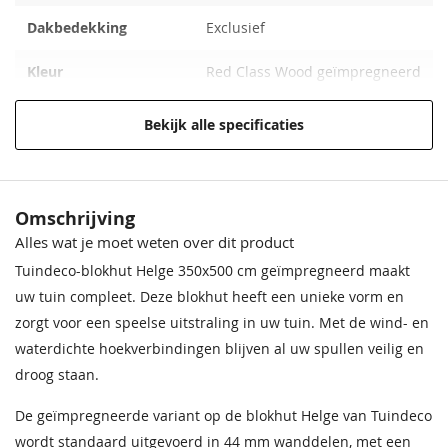
68,50
68,50
68,50
68,50
68,50
68,50
bruin, 2,5L
zilvergrijs, 2,5L
Dakbedekking
Exclusief
37,95
37,95
Kleur
Red Class Wood geïmpregneerd
Funderingsmaat
480 x 330 cm
Bekijk alle specificaties
Materiaal
Groen geïmpregneerd
vurenhout
Crèmewit
Lichteiken
Crèmewit
Bentheimerwit
Middeneiken
Bentheimerwit
Omschrijving
Behandeling Materiaal
Red Class Wood geïmpregneerd
68,50
68,50
68,50
68,50
68,50
68,50
Alles wat je moet weten over dit product
Impregneervloeistof
Impregneervloeistof Red
zwart, 2,5L
Class Wood 2,5L
Houtsoort
Geschaafd, gedroogd vuren
Tuindeco-blokhut Helge 350x500 cm geïmpregneerd maakt
37,95
37,95
uw tuin compleet. Deze blokhut heeft een unieke vorm en
Incl. berging
Met berging
zorgt voor een speelse uitstraling in uw tuin. Met de wind- en
waterdichte hoekverbindingen blijven al uw spullen veilig en
Afmeting (LxB)
350+150x350 cm
droog staan.
Ramen
2 (te openen)
De geïmpregneerde variant op de blokhut Helge van Tuindeco
Bentheimergeel
Donkereiken
Bentheimergeel
Zomergeel
Noten
Zomergeel
wordt standaard uitgevoerd in 44 mm wanddelen, met een
Deur
2 dubbele deuren