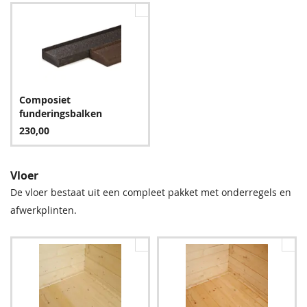
Hemelwaterafvoer -
Composiet
Hemelwaterafvoer -
Dakdoorvoer rond HWA
funderingsbalken
Stadsuitloop incl. EPDM-
PE Ø 63 mm met EPDM
flap
230,00
30cm
45,50
25,95
Vloer
De vloer bestaat uit een compleet pakket met onderregels en
afwerkplinten.