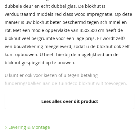
68,50
68,50
68,50
68,50
68,50
68,50
dubbele deur en echt dubbel glas. De blokhut is
Nokhoogte
Ca. 226 cm
verduurzaamd middels red class wood impregnatie. Op deze
Impregneervloeistof
honing 2,5L
manier is uw blokhut beter beschermd tegen schimmel en
Wanddikte
44 mm
37,95
rot. Met een mooie oppervlakte van 350x500 cm heeft de
blokhut veel bergruimte voor een lage prijs. Er wordt zelfs
Garantie
Op dit product ontvangt u 5
jaar garantie
een bouwtekening meegeleverd, zodat u de blokhut ook zelf
kunt opbouwen. U heeft hierbij de mogelijkheid om de
Beglazing
Dubbelglas
blokhut gespiegeld op te bouwen.
Staphorstergroen
Ecogroen
Frescogeel
Bronsgroen
Ebbenzwart
Staphorstergroen
Extra informatie
deze blokhut heeft wind- en
U kunt er ook voor kiezen of u tegen betaling
68,50
68,50
68,50
68,50
68,50
68,50
waterdichte hoekverbindingen
funderingsbalken aan de Tuindeco-blokhut wilt toevoegen.
Hier heeft u de keuze uit hardhouten of composiet. Er is ook
Kleur
Red Class Wood
geïmpregneerd, geschaafd,
de optie om geen funderingsbalken toe te voegen, echter
Lees alles over dit product
gedroogd vuren
raden wij dit wel aan. Het aanschaffen van funderingsbalken
verlengt de levensduur en tevens uw genot van de blokhut
Binnenruimte
34m3
Helge.
Levering & Montage
Dakoppervlak
19,3 m²
Geschikt om zelf op te bouwen