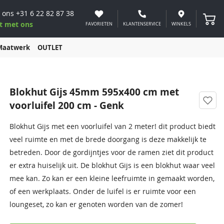
 ons
+31 6 22 82 87 38
Winke
t met ons
FAVORIETEN
KLANTENSERVICE
WINKELS
Maatwerk
OUTLET
Blokhut Gijs 45mm 595x400 cm met
voorluifel 200 cm - Genk
Blokhut Gijs met een voorluifel van 2 meter! dit product biedt
veel ruimte en met de brede doorgang is deze makkelijk te
betreden. Door de gordijntjes voor de ramen ziet dit product
er extra huiselijk uit. De blokhut Gijs is een blokhut waar veel
mee kan. Zo kan er een kleine leefruimte in gemaakt worden,
of een werkplaats. Onder de luifel is er ruimte voor een
loungeset, zo kan er genoten worden van de zomer!