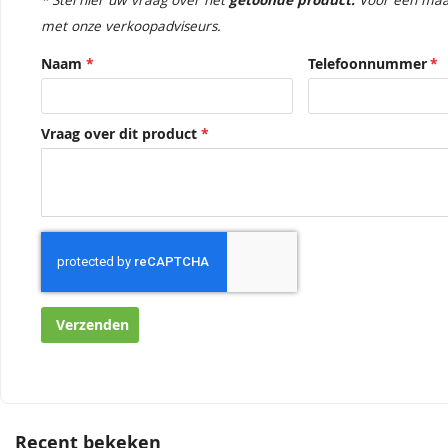
* Stel hier uw vraag over het
getoonde product.
Voor een maa
met onze verkoopadviseurs.
Naam
Telefoonnummer
Vraag over dit product
Verzenden
Recent bekeken