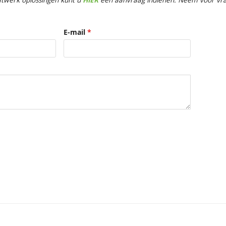
twerk oplossingen kunt u
HIER
een aanvraag indienen. Neem voor vrag
E-mail