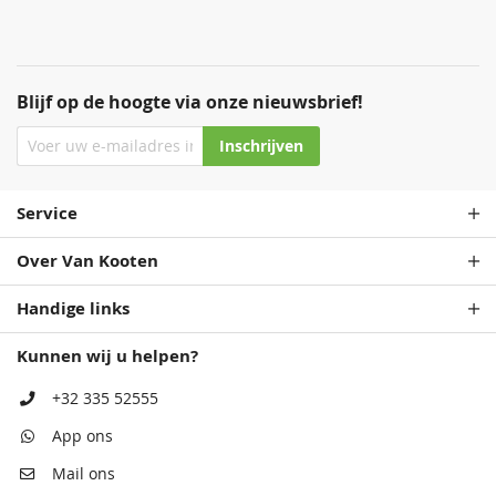
Blijf op de hoogte via onze nieuwsbrief!
Staalblauw
Patrolblauw
Inschrijven
68,50
68,50
Service
Over Van Kooten
Handige links
Kunnen wij u helpen?
Antiekblauw
Monumentenblauw
+32 335 52555
68,50
68,50
App ons
Mail ons