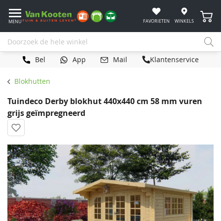
Winke
FAVORIETEN
WINKELS
MENU
Bel
App
Mail
Klantenservice
Blokhutten
Tuindeco Derby blokhut 440x440 cm 58 mm vuren
grijs geïmpregneerd