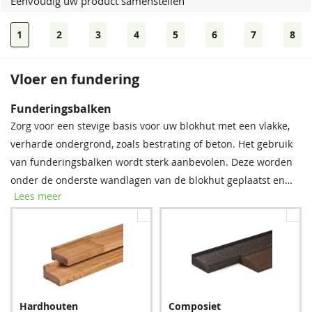
Eenvoudig uw product samenstellen
1
2
3
4
5
6
7
8
Vloer en fundering
Bevestigingsmaterialen
Dakshingles
Funderingsbalken
Onze spijkerset bevat zowel spijkers als asfaltnagels voor het
Tegen meerprijs kunt u bij dit product dakshingles bestellen.
Zorg voor een stevige basis voor uw blokhut met een vlakke,
monteren van dakplanken en dakbedekking. Voor modellen
Deze bitumen dakbedekking is uitermate geschikt voor het
verharde ondergrond, zoals bestrating of beton. Het gebruik
groter dan 5 × 5 m raden we aan twee sets aan te schaffen
waterdicht afwerken van uw (hellende) dak, om zo de
van funderingsbalken wordt sterk aanbevolen. Deze worden
voor optimale stabiliteit.
levensduur van uw tuinverblijf te verlengen.
onder de onderste wandlagen van de blokhut geplaatst en
Lees meer
bieden essentiële bescherming tegen regenwater, vocht en
schimmel. Met deze eenvoudige stap verlengt u de
levensduur van uw blokhut aanzienlijk.
Spijkerset
Zwart
Rood
Bitumenkit (per stuk)
Hardhouten
Composiet