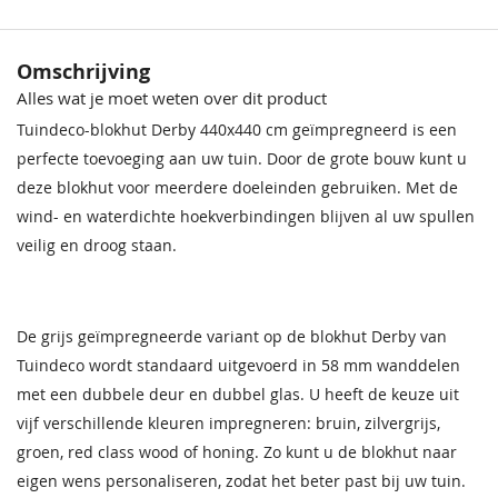
Behandeling Materiaal
Grijs geïmpregneerd
Houtsoort
Geschaafd, gedroogd vuren
Crèmewit
Lichteiken
Bentheimerwit
Middeneiken
Omschrijving
68,50
68,50
68,50
68,50
Alles wat je moet weten over dit product
Incl. berging
Met berging
Tuindeco-blokhut Derby 440x440 cm geïmpregneerd is een
Afmeting (LxB)
440x440 cm
perfecte toevoeging aan uw tuin. Door de grote bouw kunt u
deze blokhut voor meerdere doeleinden gebruiken. Met de
Ramen
2 (vast) 1 (te openen)
wind- en waterdichte hoekverbindingen blijven al uw spullen
veilig en droog staan.
Deur
Dubbele deur
Nokhoogte
263 cm
Bentheimergeel
Donkereiken
Zomergeel
Noten
De grijs geïmpregneerde variant op de blokhut Derby van
68,50
68,50
68,50
68,50
Wanddikte
58 mm
Tuindeco wordt standaard uitgevoerd in 58 mm wanddelen
met een dubbele deur en dubbel glas. U heeft de keuze uit
Pakket afmeting Ca.
530x120x79 cm
vijf verschillende kleuren impregneren: bruin, zilvergrijs,
Pakket gewicht Ca.
1345 kg
groen, red class wood of honing. Zo kunt u de blokhut naar
eigen wens personaliseren, zodat het beter past bij uw tuin.
Garantie
Op dit product ontvangt u 5