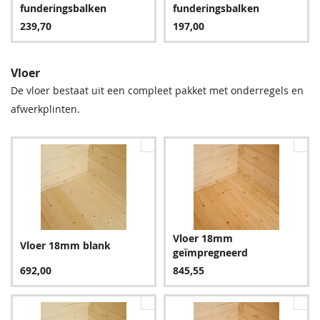
24,95
287,55
287,55
9,60
funderingsbalken
funderingsbalken
239,70
197,00
Vloer
De vloer bestaat uit een compleet pakket met onderregels en
afwerkplinten.
Groen
Bruin
287,55
287,55
Vloer 18mm
Vloer 18mm blank
geïmpregneerd
Blauw
692,00
845,55
341,55