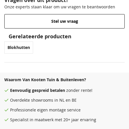
Vragen over dit product?
Onze experts staan klaar om uw vragen te beantwoorden
Stel uw vraag
Venstergrijs
Donkergrijs
68,50
68,50
Gerelateerde producten
Blokhutten
Waarom Van Kooten Tuin & Buitenleven?
Eenvoudig
gespreid betalen
zonder rente!
Antraciet
Zeeblauw
Overdekte
showrooms
in NL en BE
68,50
68,50
Professionele eigen montage service
Specialist in maatwerk met 20+ jaar ervaring