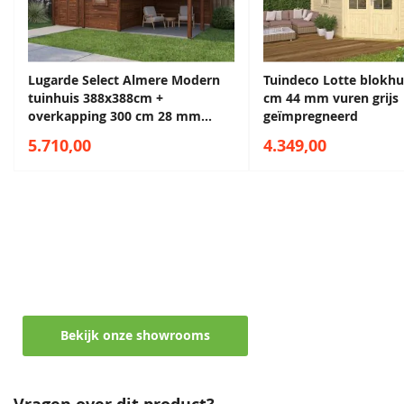
Daktype filter
Zadeldak
Funderingsmaat
429x429 cm
inclusief
Sparregroen
Antiekgroen
Lugarde Select Almere Modern
Tuindeco Lotte blokhu
funderingsbalken
68,50
68,50
tuinhuis 388x388cm +
cm 44 mm vuren grijs
overkapping 300 cm 28 mm
geïmpregneerd
Deurhoogte incl.
194 cm
vuren bruin geolied
kozijn
5.710,00
4.349,00
Diepte
530 cm
Breedte
440 cm
Maak een afspraak in een van de vele
showrooms
Lengte
530 cm
Ontvang persoonlijk en vrijblijvend advies
Lavagrijs
Zilvergrijs
Hoogte
263 mm
68,50
68,50
Bekijk onze showrooms
EAN code
8715815686906