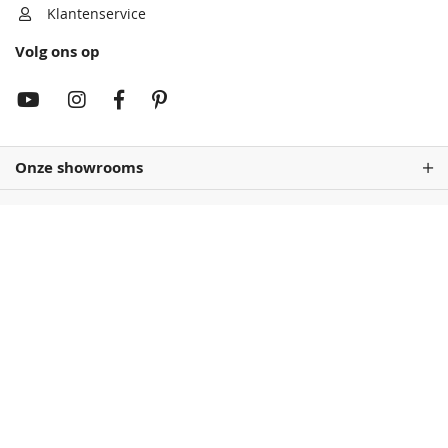
Klantenservice
Volg ons op
Rembrandtrood
Wijnrood
68,50
68,50
Onze showrooms
Antiekrood
Roodbruin
68,50
68,50