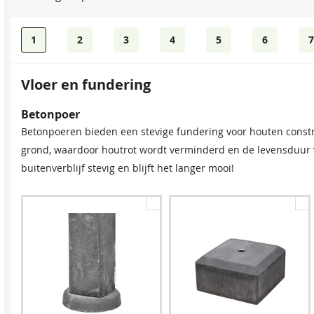
1
2
3
4
5
6
7
Vloer en fundering
Bevestigingsmaterialen
Betonpoer
Onze spijkerset bevat zowel spijkers als asfaltnagels voor h
Betonpoeren bieden een stevige fundering voor houten constr
groter dan 5 × 5 m raden we aan twee sets aan te schaffen voor
grond, waardoor houtrot wordt verminderd en de levensduur va
buitenverblijf stevig en blijft het langer mooi!
Spijkerset
Bitumenkit (per stuk)