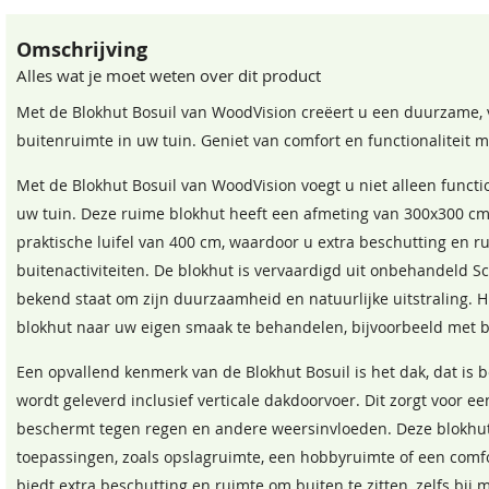
Omschrijving
Wandhoogte
216 cm
Alles wat je moet weten over dit product
Nokhoogte
252 cm
Met de Blokhut Bosuil van WoodVision creëert u een duurzame, vee
buitenruimte in uw tuin. Geniet van comfort en functionaliteit 
Wanddikte
28 mm
Zeeblauw
Roodbruin
Do
Met de Blokhut Bosuil van WoodVision voegt u niet alleen function
68,50
68,50
68
Garantie
Op dit product ontva
uw tuin. Deze ruime blokhut heeft een afmeting van 300x300 c
Beglazing
Echt glas
praktische luifel van 400 cm, waardoor u extra beschutting en r
buitenactiviteiten. De blokhut is vervaardigd uit onbehandeld S
Extra informatie
Dit tuinhuis wordt g
bekend staat om zijn duurzaamheid en natuurlijke uitstraling. H
dakdoorvoer.
blokhut naar uw eigen smaak te behandelen, bijvoorbeeld met be
Lengte overkapping
400 cm
Een opvallend kenmerk van de Blokhut Bosuil is het dak, dat is
wordt geleverd inclusief verticale dakdoorvoer. Dit zorgt voor e
Wandhoogte
216 cm
beschermt tegen regen en andere weersinvloeden. Deze blokhut 
Oversteek zijkanten
25 cm
Kleurloos
toepassingen, zoals opslagruimte, een hobbyruimte of een comfo
biedt extra beschutting en ruimte om buiten te zitten, zelfs bij
68,50