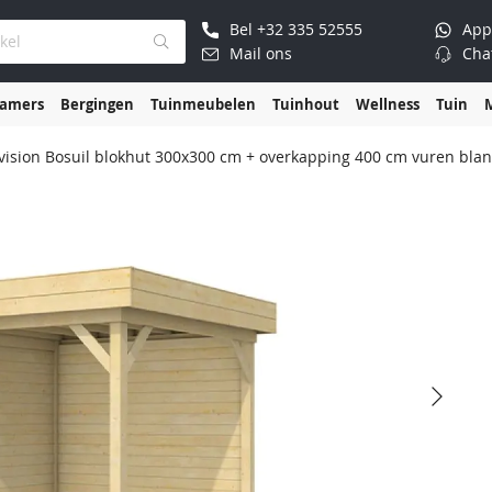
Bel
+32 335 52555
App
Mail ons
Cha
kamers
Bergingen
Tuinmeubelen
Tuinhout
Wellness
Tuin
ision Bosuil blokhut 300x300 cm + overkapping 400 cm vuren blan