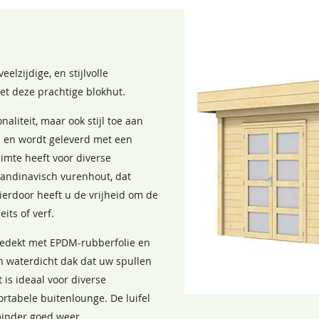
lzijdige, en stijlvolle
met deze prachtige blokhut.
nkerbruin
Zwart
aliteit, maar ook stijl toe aan
,50
68,50
ngt u 5 jaar garantie
m en wordt geleverd met een
uimte heeft voor diverse
candinavisch vurenhout, dat
eleverd met een verticale
ierdoor heeft u de vrijheid om de
its of verf.
 bedekt met EPDM-rubberfolie en
en waterdicht dak dat uw spullen
is ideaal voor diverse
rtabele buitenlounge. De luifel
 minder goed weer.