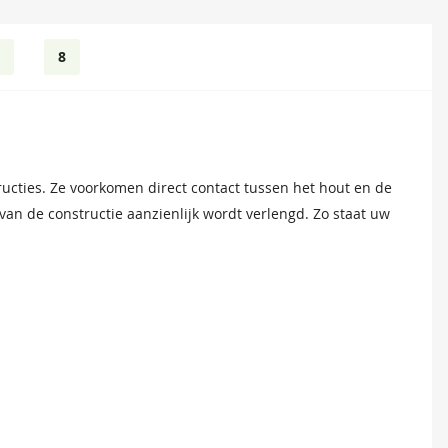
8
et monteren van dakplanken en dakbedekking. Voor modellen
ucties. Ze voorkomen direct contact tussen het hout en de
 optimale stabiliteit.
n de constructie aanzienlijk wordt verlengd. Zo staat uw