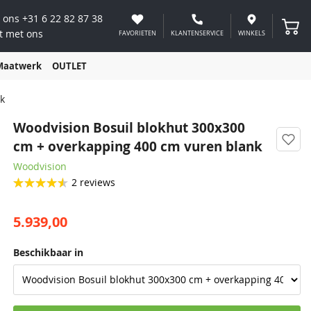
 ons
+31 6 22 82 87 38
Winke
t met ons
FAVORIETEN
KLANTENSERVICE
WINKELS
Maatwerk
OUTLET
k
Woodvision Bosuil blokhut 300x300
cm + overkapping 400 cm vuren blank
Woodvision
2
reviews
5.939,00
Beschikbaar in