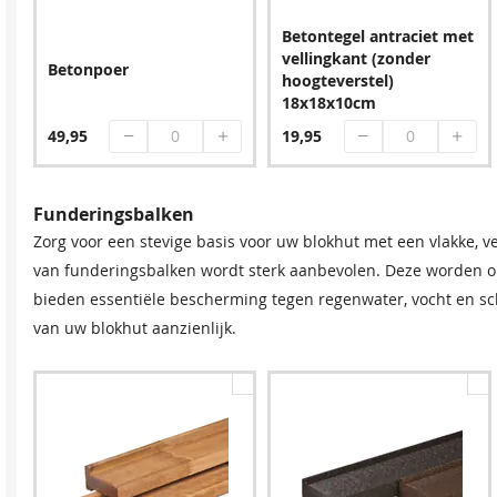
24,95
9,60
Betontegel antraciet met
vellingkant (zonder
Betonpoer
hoogteverstel)
18x18x10cm
49,95
19,95
Funderingsbalken
Zorg voor een stevige basis voor uw blokhut met een vlakke, v
van funderingsbalken wordt sterk aanbevolen. Deze worden o
bieden essentiële bescherming tegen regenwater, vocht en s
van uw blokhut aanzienlijk.