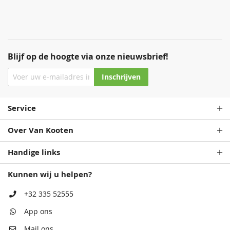
Blijf op de hoogte via onze nieuwsbrief!
Staalblauw
Patrolblauw
68,50
68,50
Inschrijven
Service
Over Van Kooten
Handige links
Kunnen wij u helpen?
Antiekblauw
Monumentenblauw
68,50
68,50
+32 335 52555
App ons
Mail ons