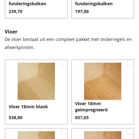
255,60
255,60
funderingsbalken
funderingsbalken
239,70
197,00
Vloer
De vloer bestaat uit een compleet pakket met onderregels en
afwerkplinten.
Groen
Bruin
255,60
255,60
Vloer 18mm
Vloer 18mm blank
geïmpregneerd
Blauw
538,00
657,65
303,60