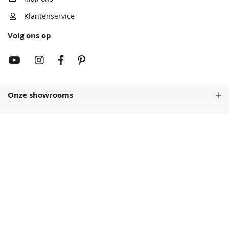
Klantenservice
Volg ons op
Rembrandtrood
Wijnrood
68,50
68,50
Onze showrooms
Antiekrood
Roodbruin
68,50
68,50