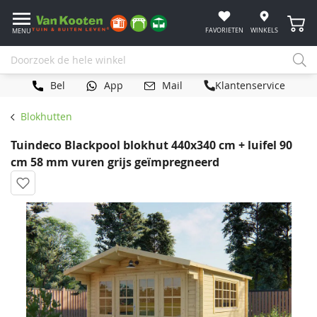
Winke
FAVORIETEN
WINKELS
MENU
Bel
App
Mail
Klantenservice
Blokhutten
Tuindeco Blackpool blokhut 440x340 cm + luifel 90
cm 58 mm vuren grijs geïmpregneerd