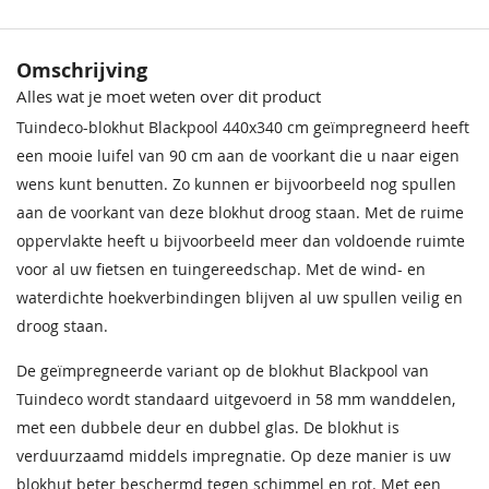
Materiaal
Geïmpregneerd vurenhout
Behandeling Materiaal
Grijs geïmpregneerd
Crèmewit
Lichteiken
Bentheimerwit
Middeneiken
Omschrijving
Afwerkplank vuren
68,50
68,50
68,50
68,50
Afwerkplank vuren
Alles wat je moet weten over dit product
geïmpregneerd t.b.v.
Houtsoort
Geschaafd, gedroogd vuren
blank
goot
Tuindeco-blokhut Blackpool 440x340 cm geïmpregneerd heeft
50,25
53,85
Incl. berging
Met berging
een mooie luifel van 90 cm aan de voorkant die u naar eigen
wens kunt benutten. Zo kunnen er bijvoorbeeld nog spullen
Afmeting (LxB)
440x340 cm + luifel 90 cm
aan de voorkant van deze blokhut droog staan. Met de ruime
oppervlakte heeft u bijvoorbeeld meer dan voldoende ruimte
Ramen
2 (vast) 1 (te openen)
voor al uw fietsen en tuingereedschap. Met de wind- en
Deur
Dubbele deur 159x188 cm
waterdichte hoekverbindingen blijven al uw spullen veilig en
Bentheimergeel
Donkereiken
Zomergeel
Noten
droog staan.
68,50
68,50
68,50
68,50
Wandhoogte
207 cm
De geïmpregneerde variant op de blokhut Blackpool van
Nokhoogte
259 cm
Tuindeco wordt standaard uitgevoerd in 58 mm wanddelen,
met een dubbele deur en dubbel glas. De blokhut is
Wanddikte
58 mm
verduurzaamd middels impregnatie. Op deze manier is uw
blokhut beter beschermd tegen schimmel en rot. Met een
Pakket afmeting Ca.
474x120x78 cm