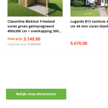
Afmeting dubbele
159x188 cm
Geïmpregneerd voor duurzaamheid
deur
Cilinderslot
Inclusief
Sparregroen
Antiekgroen
Classicline Blokhut Friesland
Lugarde B13 tuinhuis 
68,50
68,50
vuren groen geïmpregneerd
cm 44 mm vuren blan
Hang en sluitwerk
Inclusief
400x300 cm + overkapping 300
cm
3.149,00
Vloer oppervlakte
13,4 m²
Onze prijs
5.670,00
3.464,00
Originele prijs
Daktype
Zadeldak
Daktype filter
Zadeldak
Maak een afspraak in een van de vele
Funderingsmaat
428x328 cm
showrooms
inclusief
Lavagrijs
Zilvergrijs
Ontvang persoonlijk en vrijblijvend advies
funderingsbalken
68,50
68,50
Deurhoogte incl.
188 cm
Bekijk onze showrooms
kozijn
Diepte
430 cm