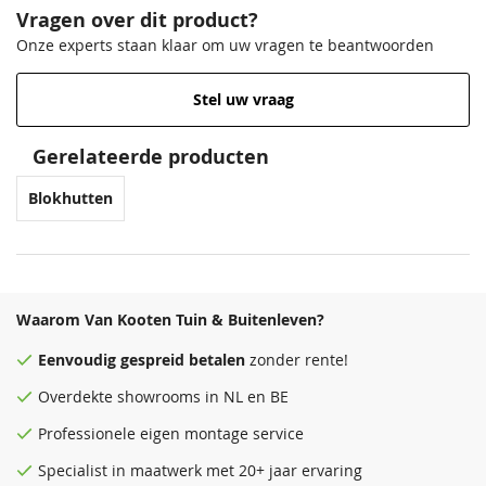
Vragen over dit product?
Breedte
440 cm
Onze experts staan klaar om uw vragen te beantwoorden
Lengte
430 cm
Stel uw vraag
Venstergrijs
Donkergrijs
68,50
68,50
Hoogte
259 mm
Gerelateerde producten
Afmeting raam
78x188 cm en 213x96 cm
Blokhutten
EAN code
8715815686708
Waarom Van Kooten Tuin & Buitenleven?
Antraciet
Zeeblauw
Eenvoudig
gespreid betalen
zonder rente!
68,50
68,50
Overdekte
showrooms
in NL en BE
Professionele eigen montage service
Specialist in maatwerk met 20+ jaar ervaring