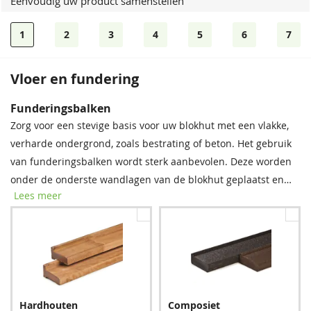
Eenvoudig uw product samenstellen
1
2
3
4
5
6
7
Vloer en fundering
Dakshingles
Funderingsbalken
Tegen meerprijs kunt u bij dit product dakshingles bestellen.
Zorg voor een stevige basis voor uw blokhut met een vlakke,
Deze bitumen dakbedekking is uitermate geschikt voor het
verharde ondergrond, zoals bestrating of beton. Het gebruik
waterdicht afwerken van uw (hellende) dak, om zo de
van funderingsbalken wordt sterk aanbevolen. Deze worden
levensduur van uw tuinverblijf te verlengen.
onder de onderste wandlagen van de blokhut geplaatst en
Lees meer
bieden essentiële bescherming tegen regenwater, vocht en
schimmel. Met deze eenvoudige stap verlengt u de
levensduur van uw blokhut aanzienlijk.
Zwart
Rood
Hardhouten
Composiet