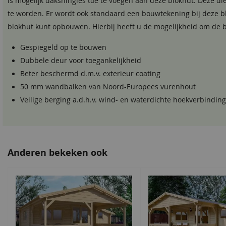
is mogelijk dakshingles toe te voegen aan deze blokhut. Deze di
te worden. Er wordt ook standaard een bouwtekening bij deze bl
Funderingsmaat inclusief
546x516 cm
funderingsbalken
blokhut kunt opbouwen. Hierbij heeft u de mogelijkheid om de 
Hoogte zijwand
208 cm
Gespiegeld op te bouwen
Dubbele deur voor toegankelijkheid
Dakplanken
20 mm dakplanken met zwa
Beter beschermd d.m.v. exterieur coating
50 mm wandbalken van Noord-Europees vurenhout
Afwerklijst
vlak
Veilige berging a.d.h.v. wind- en waterdichte hoekverbindin
Anderen bekeken ook