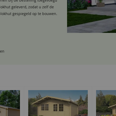
enen bij de bestelling toegevoegd
okhut geleverd, zodat u zelf de
blokhut gespiegeld op te bouwen.
re dakbalken
gen