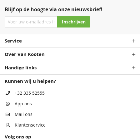
Blijf op de hoogte via onze nieuwsbrief!
Inschrijven
Staalblauw
Patrolblauw
Service
68,50
68,50
Over Van Kooten
Handige links
Kunnen wij u helpen?
+32 335 52555
App ons
Antiekblauw
Monumentenblauw
Mail ons
68,50
68,50
Klantenservice
Volg ons op