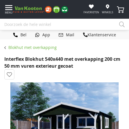
Winke
FAVORIETEN
WINKELS
MENU
Bel
App
Mail
Klantenservice
Blokhut met overkapping
Interflex Blokhut 540x440 met overkapping 200 cm
50 mm vuren exterieur gecoat