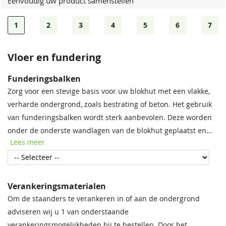
Eenvoudig uw product samenstellen
1
2
3
4
5
6
7
Vloer en fundering
Dakshingles
Bevestigingsmaterialen
Funderingsbalken
Tegen meerprijs kunt u bij dit product dakshingles bestellen.
Onze spijkerset bevat zowel spijkers als asfaltnagels voor het
Zorg voor een stevige basis voor uw blokhut met een vlakke,
Deze bitumen dakbedekking is uitermate geschikt voor het
monteren van dakplanken en dakbedekking. Voor modellen
verharde ondergrond, zoals bestrating of beton. Het gebruik
waterdicht afwerken van uw (hellende) dak, om zo de
groter dan 5 × 5 m raden we aan twee sets aan te schaffen
van funderingsbalken wordt sterk aanbevolen. Deze worden
levensduur van uw tuinverblijf te verlengen.
voor optimale stabiliteit.
onder de onderste wandlagen van de blokhut geplaatst en
Lees meer
bieden essentiële bescherming tegen regenwater, vocht en
schimmel. Met deze eenvoudige stap verlengt u de
levensduur van uw blokhut aanzienlijk.
Verankeringsmaterialen
Om de staanders te verankeren in of aan de ondergrond
adviseren wij u 1 van onderstaande
Zwart
Spijkerset
Rood
Bitumenkit (per stuk)
verankeringsmogelijkheden bij te bestellen. Door het