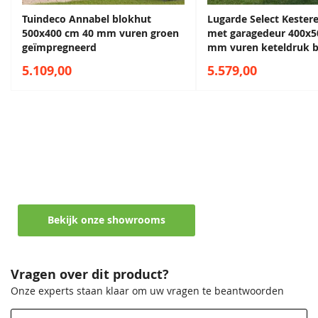
Tuindeco Annabel blokhut
Lugarde Select Kester
500x400 cm 40 mm vuren groen
met garagedeur 400x5
geïmpregneerd
mm vuren keteldruk b
Sparregroen
Antiekgroen
geïmpregneerd
5.109,00
5.579,00
68,50
68,50
Maak een afspraak in een van de vele
showrooms
Ontvang persoonlijk en vrijblijvend advies
Bekijk onze showrooms
Lavagrijs
Zilvergrijs
68,50
68,50
Vragen over dit product?
Onze experts staan klaar om uw vragen te beantwoorden