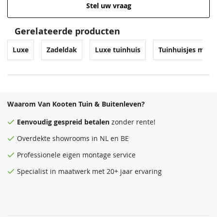
Stel uw vraag
Gerelateerde producten
Venstergrijs
Donkergrijs
Luxe
Zadeldak
Luxe tuinhuis
Tuinhuisjes met 
68,50
68,50
Waarom Van Kooten Tuin & Buitenleven?
Eenvoudig
gespreid betalen
zonder rente!
Overdekte
showrooms
in NL en BE
Professionele eigen montage service
Antraciet
Zeeblauw
Specialist in maatwerk met 20+ jaar ervaring
68,50
68,50