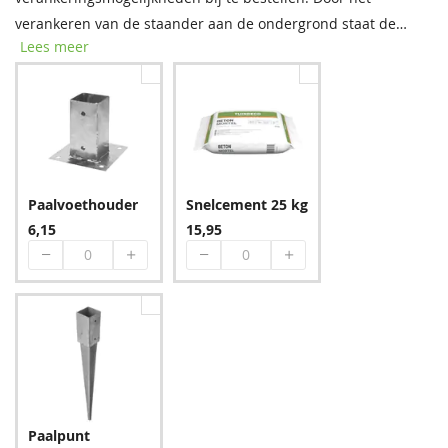
543,15
24,95
543,15
9,60
verankeren van de staander aan de ondergrond staat de
Lees meer
constructie beter beschermt tegen de wind. De prijzen staan
per stuk weergegeven. Indien u voor instortankers kiest dient
u per instortanker 1 zak snelcement bij te bestellen.
Groen
Bruin
543,15
543,15
Paalvoethouder
Snelcement 25 kg
6,15
15,95
Blauw
645,15
Paalpunt