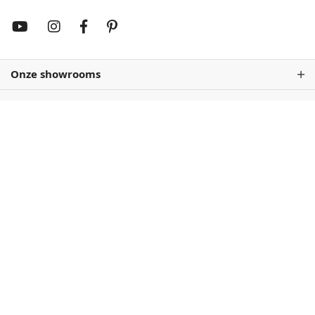
Onze showrooms
Rembrandtrood
Wijnrood
68,50
68,50
Antiekrood
Roodbruin
68,50
68,50