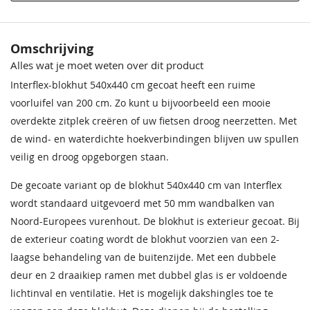
Behandeling Materiaal
Exterieur gecoat
Houtsoort
Vurenhout
Crèmewit
Bentheimerwit
Omschrijving
68,50
68,50
Alles wat je moet weten over dit product
Incl. berging
Met berging
Interflex-blokhut 540x440 cm gecoat heeft een ruime
Ramen
2x draai-kiep raam
voorluifel van 200 cm. Zo kunt u bijvoorbeeld een mooie
overdekte zitplek creëren of uw fietsen droog neerzetten. Met
Wandhoogte
Circa 208 cm
de wind- en waterdichte hoekverbindingen blijven uw spullen
veilig en droog opgeborgen staan.
Wanddikte
50 mm
De gecoate variant op de blokhut 540x440 cm van Interflex
Beglazing
Isoglas
Bentheimergeel
Zomergeel
wordt standaard uitgevoerd met 50 mm wandbalken van
68,50
68,50
Noord-Europees vurenhout. De blokhut is exterieur gecoat. Bij
Lengte overkapping
200 cm
de exterieur coating wordt de blokhut voorzien van een 2-
Oversteek rondom
Circa 15 cm
laagse behandeling van de buitenzijde. Met een dubbele
deur en 2 draaikiep ramen met dubbel glas is er voldoende
Afmeting dubbele deur
155x201,5 cm
lichtinval en ventilatie. Het is mogelijk dakshingles toe te