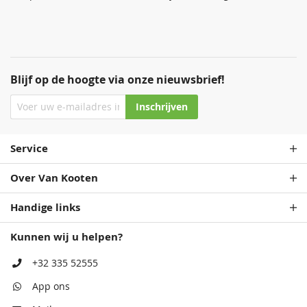
Blijf op de hoogte via onze nieuwsbrief!
Inschrijven
Staalblauw
Zeeblauw
Patrolblauw
Staalblauw
68,50
68,50
68,50
68,50
Service
Over Van Kooten
Handige links
Kunnen wij u helpen?
+32 335 52555
Antiekblauw
Patrolblauw
Monumentenblauw
Antiekblauw
App ons
68,50
68,50
68,50
68,50