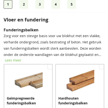
1
2
3
4
5
Vloer en fundering
Bevestigingsmaterialen
Dakshingles
Funderingsbalken
Onze spijkerset bevat zowel spijkers als asfaltnagels voor het
Tegen meerprijs kunt u bij dit product dakshingles bestellen.
Zorg voor een stevige basis voor uw blokhut met een vlakke,
monteren van dakplanken en dakbedekking. Voor modellen
Deze bitumen dakbedekking is uitermate geschikt voor het
verharde ondergrond, zoals bestrating of beton. Het gebruik
groter dan 5 × 5 m raden we aan twee sets aan te schaffen
waterdicht afwerken van uw (hellende) dak, om zo de
van funderingsbalken wordt sterk aanbevolen. Deze worden
voor optimale stabiliteit.
levensduur van uw tuinverblijf te verlengen.
onder de onderste wandlagen van de blokhut geplaatst en
Lees meer
bieden essentiële bescherming tegen regenwater, vocht en
schimmel. Met deze eenvoudige stap verlengt u de
levensduur van uw blokhut aanzienlijk.
Spijkerset
Zwart
Rood
Bitumenkit (per stuk)
Geïmpregneerde
Hardhouten
24,95
383,40
383,40
9,60
funderingsbalken
funderingsbalken