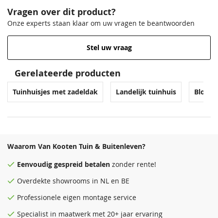
Vragen over dit product?
Onze experts staan klaar om uw vragen te beantwoorden
Stel uw vraag
Gerelateerde producten
Venstergrijs
Zilvergrijs
Donkergrijs
Venstergrijs
Tuinhuisjes met zadeldak
Landelijk tuinhuis
Blokhu
68,50
68,50
68,50
68,50
Waarom Van Kooten Tuin & Buitenleven?
Eenvoudig
gespreid betalen
zonder rente!
Overdekte
showrooms
in NL en BE
Antraciet
Donkergrijs
Zeeblauw
Antraciet
Professionele eigen montage service
68,50
68,50
68,50
68,50
Specialist in maatwerk met 20+ jaar ervaring