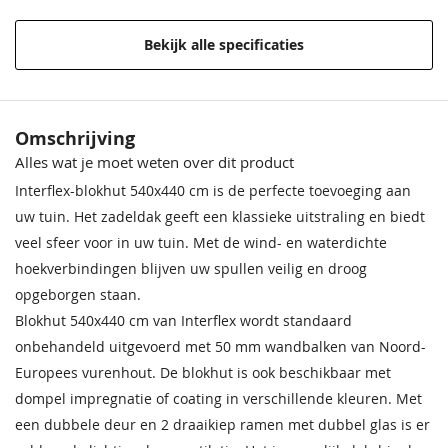
Funderingsmaat
510x410 cm
Bekijk alle specificaties
Materiaal
Onbehandeld vurenhout
Behandeling Materiaal
Onbehandeld
Crèmewit
Lichteiken
Crèmewit
Bentheimerwit
Middeneiken
Bentheimerwit
Omschrijving
68,50
68,50
68,50
68,50
68,50
68,50
Houtsoort
Onbehandeld vurenhout
Alles wat je moet weten over dit product
Impregneervloeistof
Impregneervloeistof Red
zwart, 2,5L
Class Wood, 2,5L
Interflex-blokhut 540x440 cm is de perfecte toevoeging aan
Incl. berging
Met berging
37,95
37,95
uw tuin. Het zadeldak geeft een klassieke uitstraling en biedt
veel sfeer voor in uw tuin. Met de wind- en waterdichte
Afmeting (LxB)
540x440 cm
hoekverbindingen blijven uw spullen veilig en droog
Ramen
Dubbele draai-kiep
opgeborgen staan.
ramen 162 x 91 cm
Blokhut 540x440 cm van Interflex wordt standaard
onbehandeld uitgevoerd met 50 mm wandbalken van Noord-
Deur
Dubbele deur 155 x 201
Bentheimergeel
Donkereiken
Bentheimergeel
Zomergeel
Noten
Zomergeel
cm
Europees vurenhout. De blokhut is ook beschikbaar met
68,50
68,50
68,50
68,50
68,50
68,50
dompel impregnatie of coating in verschillende kleuren. Met
Wandhoogte
208 cm
Impregneervloeistof
een dubbele deur en 2 draaikiep ramen met dubbel glas is er
honing, 2,5L