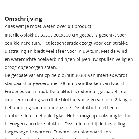
Houtsoort
Vurenhout
Omschrijving
Incl. glasschuifwand
Zonder glasschuifwand
Alles wat je moet weten over dit product
Impregneervloeistof
Impregneervloeistof Red
zwart, 2,5L
Class Wood, 2,5L
Interflex-blokhut 3030L 300x300 cm gecoat is geschikt voor
Incl. overkapping
Zonder overkapping
37,95
37,95
een kleinere tuin. Het lessenaarsdak zorgt voor een strakke
uitstraling en biedt veel sfeer voor in uw tuin. Met de wind-
Incl. berging
Met berging
en waterdichte hoekverbindingen blijven uw spullen veilig en
Wanddikte
28 mm
droog opgeborgen staan.
De gecoate variant op de blokhut 3030L van Interflex wordt
Extra informatie
Deze blokhut heeft wind- en
standaard uitgevoerd met 28 mm wandbalken van Noord-
waterdichte hoekverbindingen
Europees vurenhout. De blokhut is exterieur gecoat. Bij de
Afmeting dubbele
160x185 cm
exterieur coating wordt de blokhut voorzien van een 2-laagse
deur
Impregneervloeistof
behandeling van de buitenzijde. De blokhut heeft een
honing, 2,5L
dubbele deur met enkel glas. Het is mogelijk dakshingles toe
Hoogte voorkant
230 cm
37,95
te voegen aan deze blokhut. Deze dienen bij de bestelling
toegevoegd te worden. Er wordt ook standaard een
Hoogte achterkant
184 cm