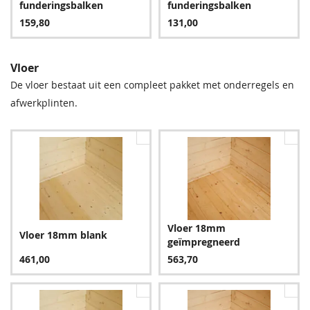
funderingsbalken
funderingsbalken
159,80
131,00
Vloer
De vloer bestaat uit een compleet pakket met onderregels en
afwerkplinten.
Groen
Bruin
127,80
127,80
Vloer 18mm
Vloer 18mm blank
geïmpregneerd
Blauw
461,00
563,70
151,80