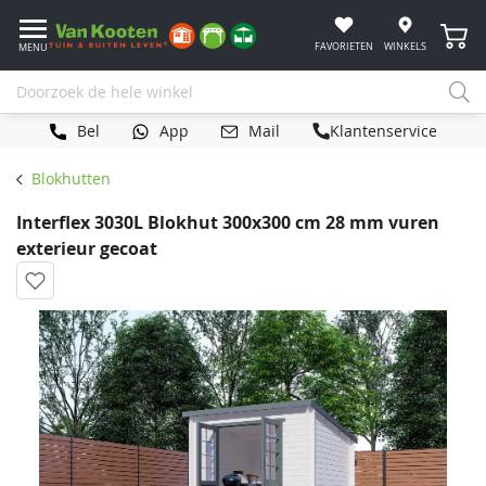
Winke
FAVORIETEN
WINKELS
MENU
Bel
App
Mail
Klantenservice
Blokhutten
Interflex 3030L Blokhut 300x300 cm 28 mm vuren
exterieur gecoat