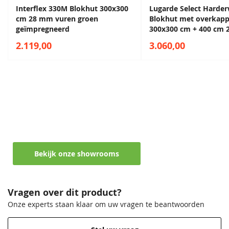
Interflex 330M Blokhut 300x300
Lugarde Select Harder
cm 28 mm vuren groen
Blokhut met overkapp
geïmpregneerd
300x300 cm + 400 cm
vuren blank
2.119,00
3.060,00
Maak een afspraak in een van de vele
showrooms
Ontvang persoonlijk en vrijblijvend advies
Bekijk onze showrooms
Vragen over dit product?
Onze experts staan klaar om uw vragen te beantwoorden