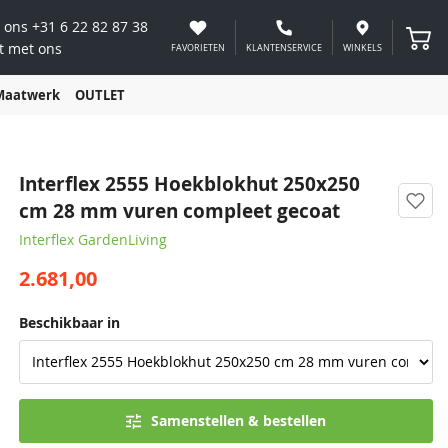
 ons
+31 6 22 82 87 38
Winke
t met ons
FAVORIETEN
KLANTENSERVICE
WINKELS
Maatwerk
OUTLET
Interflex 2555 Hoekblokhut 250x250
cm 28 mm vuren compleet gecoat
Interflex GardenLiving
2.681,00
Beschikbaar in
Samenstellen & bestellen