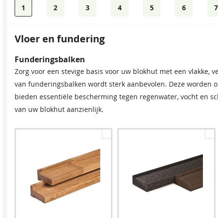
1
2
3
4
5
6
7
Vloer en fundering
Bevestigingsmaterialen
Dakshingles
Funderingsbalken
Onze spijkerset bevat zowel spijkers als asfaltnagels voor h
Tegen meerprijs kunt u bij dit product dakshingles bestellen.
Zorg voor een stevige basis voor uw blokhut met een vlakke, v
ideaal voor het afdichten van overlappen bij dakleer en shingl
waterdicht afwerken van uw (hellende) dak, om zo de levensdu
van funderingsbalken wordt sterk aanbevolen. Deze worden o
bieden essentiële bescherming tegen regenwater, vocht en s
van uw blokhut aanzienlijk.
Spijkerset
Zwart
Rood
Bitumenkit (per stuk)
Gro
127,80
127,80
127,
24,95
9,60