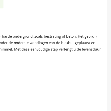
et monteren van dakplanken en dakbedekking. De bitumenkit is
 Deze bitumen dakbedekking is uitermate geschikt voor het
erharde ondergrond, zoals bestrating of beton. Het gebruik
es.
ur van uw tuinverblijf te verlengen.
nder de onderste wandlagen van de blokhut geplaatst en
chimmel. Met deze eenvoudige stap verlengt u de levensduur
en
Bruin
80
127,80