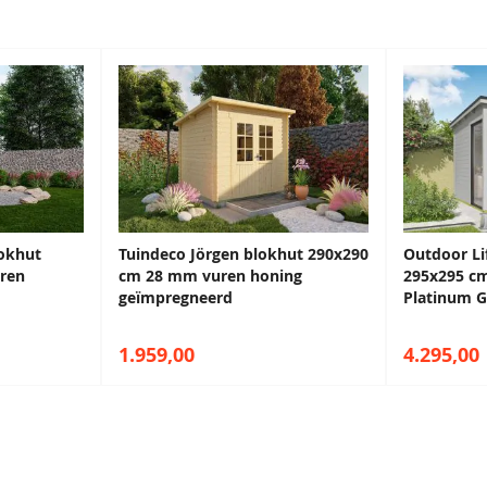
Antraciet
Zeeblauw
68,50
68,50
lokhut
Tuindeco Jörgen blokhut 290x290
Outdoor Lif
ren
cm 28 mm vuren honing
295x295 c
geïmpregneerd
Platinum G
1.959,00
4.295,00
Antiekblauw
Monumentenblauw
68,50
68,50