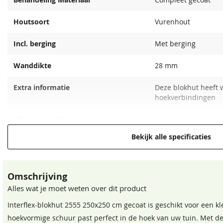
Houtsoort
Vurenhout
Incl. berging
Met berging
Wanddikte
28 mm
Extra informatie
Deze blokhut heeft 
Crèmewit
Lichteiken
Bentheimerwit
Middeneiken
hoekverbindingen
68,50
68,50
Afwerkplank vuren
68,50
68,50
Afwerkplank vuren
blank
geïmpregneerd
Afmeting dubbele deur
De doorloop breedte
83,75
107,70
Bekijk alle specificaties
Cilinderslot
Inclusief
Hang en sluitwerk
Inclusief
Omschrijving
Daktype
Puntdak
Alles wat je moet weten over dit product
Interflex-blokhut 2555 250x250 cm gecoat is geschikt voor een kle
Daktype filter
Puntdak
hoekvormige schuur past perfect in de hoek van uw tuin. Met d