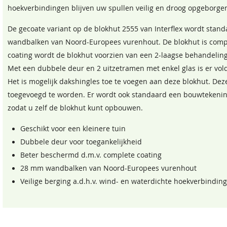
Staphorstergroen
Bronsgroen
Funderingsmaat inclusief
240x240 cm
hoekverbindingen blijven uw spullen veilig en droog opgeborge
Ecogroen
Ebbenzwart
funderingsbalken
68,50
68,50
De gecoate variant op de blokhut 2555 van Interflex wordt sta
68,50
68,50
Hoogte zijwand
218 cm
wandbalken van Noord-Europees vurenhout. De blokhut is compl
coating wordt de blokhut voorzien van een 2-laagse behandeling
Met een dubbele deur en 2 uitzetramen met enkel glas is er voldo
Het is mogelijk dakshingles toe te voegen aan deze blokhut. Deze
toegevoegd te worden. Er wordt ook standaard een bouwtekening
zodat u zelf de blokhut kunt opbouwen.
Geschikt voor een kleinere tuin
Sparregroen
Antiekgroen
Dubbele deur voor toegankelijkheid
Beter beschermd d.m.v. complete coating
68,50
68,50
28 mm wandbalken van Noord-Europees vurenhout
Veilige berging a.d.h.v. wind- en waterdichte hoekverbindin