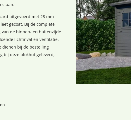
Donkergroen
Kleur nog niet bekend.
Grachtengroen
n staan.
Deze wordt tijdig voor
68,50
68,50
levering doorgegeven.
ndaard uitgevoerd met 28 mm
68,50
eet gecoat. Bij de complete
 van de binnen- en buitenzijde.
ende lichtinval en ventilatie.
 dienen bij de bestelling
 bij deze blokhut geleverd,
Lavagrijs
Zilvergrijs
68,50
68,50
gen