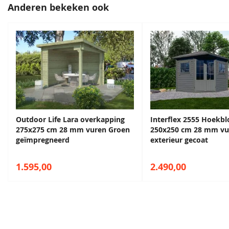
Anderen bekeken ook
Venstergrijs
Donkergrijs
68,50
68,50
Outdoor Life Lara overkapping
Interflex 2555 Hoekb
275x275 cm 28 mm vuren Groen
250x250 cm 28 mm vu
geïmpregneerd
exterieur gecoat
1.595,00
2.490,00
Staalblauw
Patrolblauw
68,50
68,50