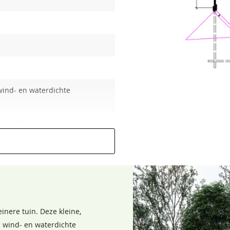
wind- en waterdichte
Bentheimergeel
Donkereiken
Zomergeel
Noten
68,50
68,50
68,50
68,50
 is 115 cm
inere tuin. Deze kleine,
e wind- en waterdichte