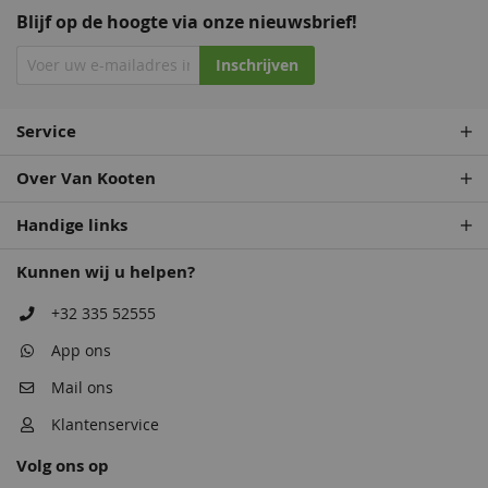
Blijf op de hoogte via onze nieuwsbrief!
Inschrijven
Staalblauw
Patrolblauw
Service
68,50
68,50
Over Van Kooten
Handige links
Kunnen wij u helpen?
+32 335 52555
App ons
Antiekblauw
Monumentenblauw
Mail ons
68,50
68,50
Klantenservice
Volg ons op