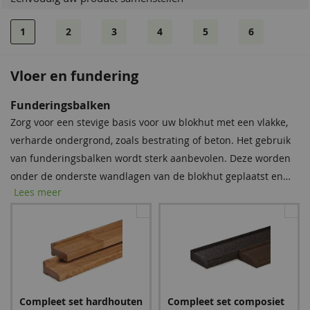
1
2
3
4
5
6
Vloer en fundering
Bevestigingsmaterialen
Dakshingles
Funderingsbalken
Onze spijkerset bevat zowel spijkers als asfaltnagels voor het
Tegen meerprijs kunt u bij dit product dakshingles bestellen.
Zorg voor een stevige basis voor uw blokhut met een vlakke,
monteren van dakplanken en dakbedekking. Voor modellen
Deze bitumen dakbedekking is uitermate geschikt voor het
verharde ondergrond, zoals bestrating of beton. Het gebruik
groter dan 5 × 5 m raden we aan twee sets aan te schaffen
waterdicht afwerken van uw (hellende) dak, om zo de
van funderingsbalken wordt sterk aanbevolen. Deze worden
voor optimale stabiliteit.
levensduur van uw tuinverblijf te verlengen.
onder de onderste wandlagen van de blokhut geplaatst en
Lees meer
bieden essentiële bescherming tegen regenwater, vocht en
schimmel. Met deze eenvoudige stap verlengt u de
levensduur van uw blokhut aanzienlijk.
Spijkerset
Zwart
Rood
Bitumenkit (per stuk)
Compleet set hardhouten
Compleet set composiet
24,95
95,85
95,85
9,60