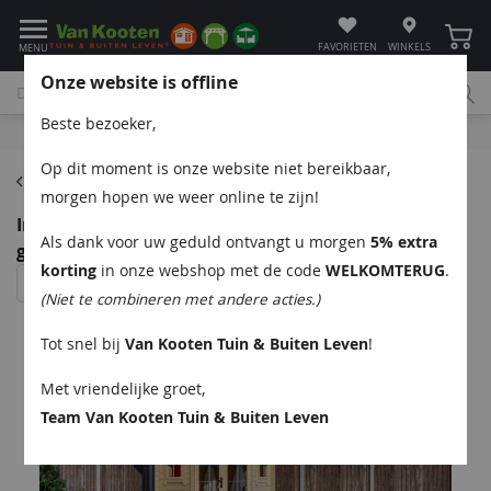
Winke
FAVORIETEN
WINKELS
MENU
Onze website is offline
Beste bezoeker,
Bel
App
Mail
Klantenservice
Op dit moment is onze website niet bereikbaar,
Blokhutten
morgen hopen we weer online te zijn!
Interflex 2055 Blokhut 200x200 cm 28 mm vuren
Als dank voor uw geduld ontvangt u morgen
5% extra
groen geïmpregneerd
korting
in onze webshop met de code
WELKOMTERUG
.
(Niet te combineren met andere acties.)
Tot snel bij
Van Kooten Tuin & Buiten Leven
!
Met vriendelijke groet,
Team Van Kooten Tuin & Buiten Leven