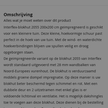
Behandeling Materiaal
Geïmpregneerd
Crèmewit
Lichteiken
Bentheimerwit
Middeneiken
Omschrijving
68,50
68,50
68,50
68,50
Houtsoort
Vurenhout
Alles wat je moet weten over dit product
Interflex-blokhut 2055 200x200 cm geïmpregneerd is geschikt
Breedte x Diepte
200 x 200 cm
voor een kleinere tuin. Deze kleine, hoekvormige schuur past
perfect in de hoek van uw tuin. Met de wind- en waterdichte
Incl. berging
Met berging
hoekverbindingen blijven uw spullen veilig en droog
Afmeting (LxB)
200cm x 200cm
opgeborgen staan.
De geïmpregneerde variant op de blokhut 2055 van Interflex
Ramen
Klapramen 50 x 69cm
wordt standaard uitgevoerd met 28 mm wandbalken van
Bentheimergeel
Donkereiken
Zomergeel
Noten
Noord-Europees vurenhout. De blokhut is verduurzaamd
Deur
Dubbele deur 118 x 197cm
68,50
68,50
68,50
68,50
middels groene dompel impregnatie. Op deze manier is uw
Wandhoogte
218 cm
blokhut beter beschermd tegen schimmel en rot. Met een
dubbele deur en 2 uitzetramen met enkel glas is er
Nokhoogte
255 cm
voldoende lichtinval en ventilatie. Het is mogelijk dakshingles
toe te voegen aan deze blokhut. Deze dienen bij de bestelling
Wanddikte
28 mm