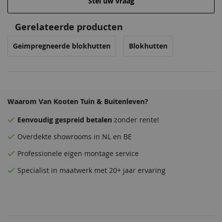
Stel uw vraag
Gerelateerde producten
Venstergrijs
Donkergrijs
Geimpregneerde blokhutten
Blokhutten
68,50
68,50
Waarom Van Kooten Tuin & Buitenleven?
Eenvoudig
gespreid betalen
zonder rente!
Overdekte
showrooms
in NL en BE
Professionele eigen montage service
Antraciet
Zeeblauw
Specialist in maatwerk met 20+ jaar ervaring
68,50
68,50