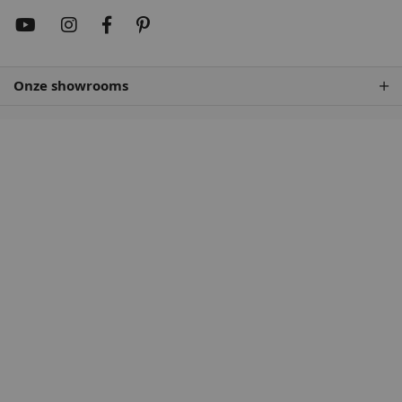
Onze showrooms
Rembrandtrood
Wijnrood
68,50
68,50
Antiekrood
Roodbruin
68,50
68,50