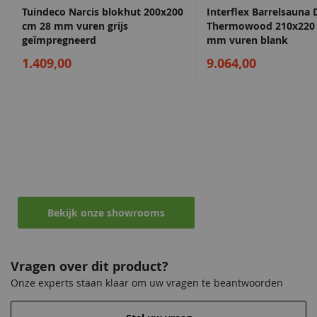
Tuindeco Narcis blokhut 200x200
Interflex Barrelsauna
cm 28 mm vuren grijs
Thermowood 210x220
geïmpregneerd
mm vuren blank
Sparregroen
Antiekgroen
1.409,00
9.064,00
68,50
68,50
Maak een afspraak in een van de vele
showrooms
Ontvang persoonlijk en vrijblijvend advies
Bekijk onze showrooms
Lavagrijs
Zilvergrijs
68,50
68,50
Vragen over dit product?
Onze experts staan klaar om uw vragen te beantwoorden