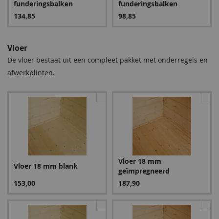
funderingsbalken
funderingsbalken
134,85
98,85
Vloer
De vloer bestaat uit een compleet pakket met onderregels en
afwerkplinten.
Groen
Bruin
95,85
95,85
Vloer 18 mm
Vloer 18 mm blank
geïmpregneerd
Blauw
153,00
187,90
113,85