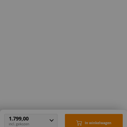
Havanna
Donkerbruin
68,50
68,50
Kleur nog niet bekend.
Zwart
Deze wordt tijdig voor
levering doorgegeven.
1.799,00
68,50
68,50
In winkelwagen
incl. gekozen