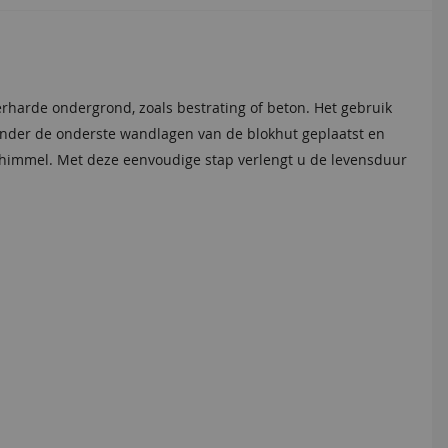
et monteren van dakplanken en dakbedekking. De bitumenkit is
 Deze bitumen dakbedekking is uitermate geschikt voor het
erharde ondergrond, zoals bestrating of beton. Het gebruik
es.
ur van uw tuinverblijf te verlengen.
nder de onderste wandlagen van de blokhut geplaatst en
chimmel. Met deze eenvoudige stap verlengt u de levensduur
en
Bruin
0
63,90