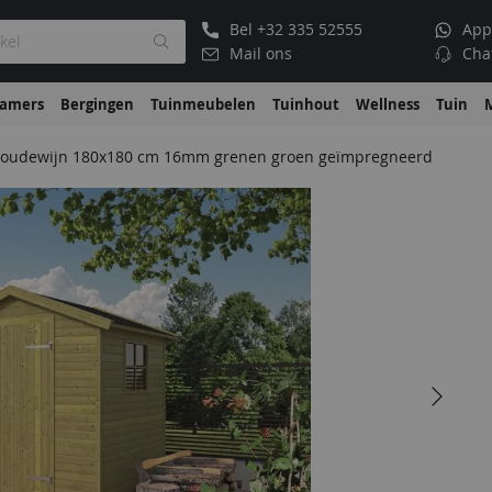
Bel
+32 335 52555
App
Mail ons
Cha
kamers
Bergingen
Tuinmeubelen
Tuinhout
Wellness
Tuin
Boudewijn 180x180 cm 16mm grenen groen geïmpregneerd