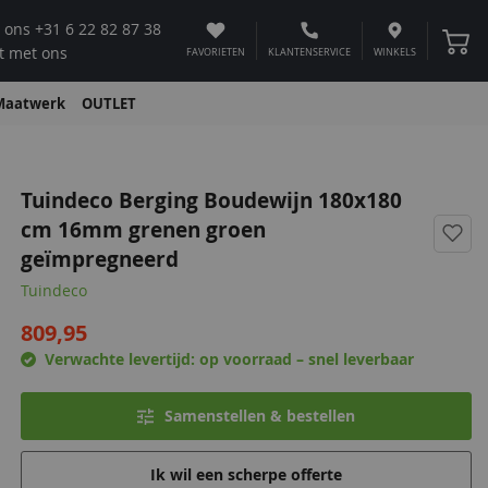
 ons
+31 6 22 82 87 38
Winke
t met ons
FAVORIETEN
KLANTENSERVICE
WINKELS
Maatwerk
OUTLET
Tuindeco Berging Boudewijn 180x180
cm 16mm grenen groen
geïmpregneerd
Tuindeco
809,95
Verwachte levertijd:
op voorraad – snel leverbaar
Samenstellen & bestellen
Ik wil een scherpe offerte