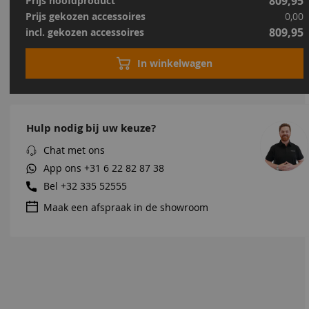
809,95
Prijs hoofdproduct
Prijs gekozen accessoires
0,00
809,95
incl. gekozen accessoires
In winkelwagen
Hulp nodig bij uw keuze?
Chat met ons
App ons
+31 6 22 82 87 38
Bel
+32 335 52555
Maak een afspraak in de showroom