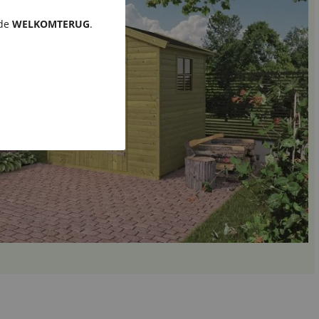
ode
WELKOMTERUG
.