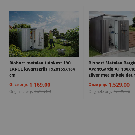
Hoogte
212 cm
Hoogte zijwand
172 cm
EAN code
8715815005714
Zilvergrijs
Venstergrijs
Venstergrijs
Donkergrijs
68,50
68,50
68,50
68,50
Biohort metalen tuinkast 190
Biohort Metalen Bergi
LARGE kwartsgrijs 192x155x184
AvantGarde A1 180x1
cm
zilver met enkele deu
1.169,00
1.529,00
Onze prijs
Onze prijs
1.299,00
1.699,00
Originele prijs
Originele prijs
Zeeblauw
Staalblauw
Maak een afspraak in een van de vel
Staalblauw
Patrolblauw
68,50
68,50