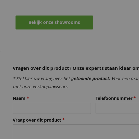
68,50
68,50
Ontvang persoonlijk en vrijblijvend advies
Bekijk onze showrooms
Vragen over dit product? Onze experts staan klaar 
Monumentenblauw
Rembrandtrood
Rembrandtrood
Wijnrood
68,50
68,50
* Stel hier uw vraag over het
getoonde product.
Voor een maa
68,50
68,50
met onze verkoopadviseurs.
Naam
Telefoonnummer
Vraag over dit product