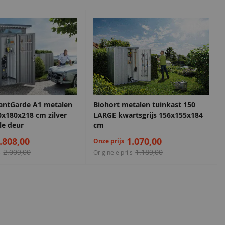
antGarde A1 metalen
Biohort metalen tuinkast 150
0x180x218 cm zilver
LARGE kwartsgrijs 156x155x184
le deur
cm
.808,00
1.070,00
Onze prijs
2.009,00
1.189,00
s
Originele prijs