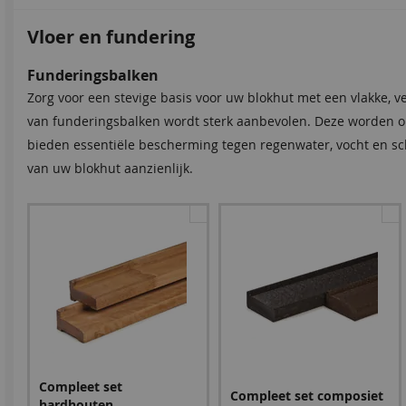
Vloer en fundering
Bevestigingsmaterialen
Dakshingles
Funderingsbalken
Onze spijkerset bevat zowel spijkers als asfaltnagels voor h
Tegen meerprijs kunt u bij dit product dakshingles bestellen.
Zorg voor een stevige basis voor uw blokhut met een vlakke, v
ideaal voor het afdichten van overlappen bij dakleer en shingl
waterdicht afwerken van uw (hellende) dak, om zo de levensdu
van funderingsbalken wordt sterk aanbevolen. Deze worden o
bieden essentiële bescherming tegen regenwater, vocht en s
van uw blokhut aanzienlijk.
Spijkerset
Zwart
Rood
Bitumenkit (per stuk)
Gro
63,90
63,90
63,9
24,95
9,60
Compleet set
Compleet set composiet
hardhouten