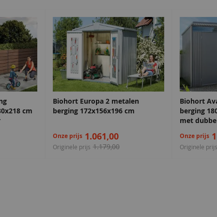
Donkergrijs
Antraciet
Antraciet
Zeeblauw
68,50
68,50
68,50
68,50
ng
Biohort Europa 2 metalen
Biohort Av
80x218 cm
berging 172x156x196 cm
berging 18
r
met dubbe
1.061,00
1
Onze prijs
Onze prijs
1.179,00
Originele prijs
Originele prij
Patrolblauw
Antiekblauw
e showrooms
Antiekblauw
Monumentenblauw
68,50
68,50