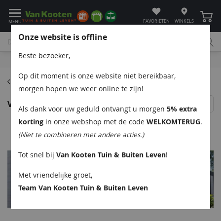
Winke
FAVORIETEN
WINKELS
MENU
Onze website is offline
Beste bezoeker,
Bel
App
Mail
Klantenservice
Op dit moment is onze website niet bereikbaar,
Composiet schuttingen
morgen hopen we weer online te zijn!
Verasol Aluminium Afdek kliklijst 400 cm
Als dank voor uw geduld ontvangt u morgen
5% extra
korting
in onze webshop met de code
WELKOMTERUG
.
(Niet te combineren met andere acties.)
Tot snel bij
Van Kooten Tuin & Buiten Leven
!
Met vriendelijke groet,
Team Van Kooten Tuin & Buiten Leven