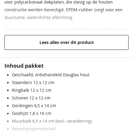
Buitenmaat
536,5 x 344,2 cm
voor polycarbonaat dakplaten, die stevig op de houten
constructie worden bevestigd. EPDM-rubber zorgt voor een
duurzame, waterdichte afdichting.
Kiest u voor de standaard uitvoering? Dan kunt u deze houten
terrasoverkapping zelf monteren aan de hand van de
Lees alles over dit product
bijgeleverde opbouwinstructie.
Heeft u specifieke wensen of kiest u voor een
Inhoud pakket
maatwerkuitvoering met bijvoorbeeld wanden of een
glasschuifsysteem? Onze specialisten adviseren u graag over
Geschaafd, onbehandeld Douglas hout
de mogelijkheden en kunnen desgewenst ook de
Staanders 12 x 12 cm
montageservice meenemen in het advies en de offerte.
Ringbalk 12 x 12 cm
Schoren 12 x 12 cm
Gordingen 6,5 x 14 cm
Gootlijst 1,8 x 16 cm
Muurbalk 6,5 x 14 cm (excl. verankering)
Bevestigingsmateriaal