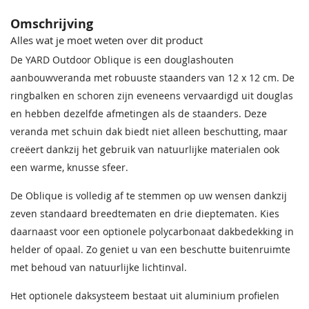
Incl. overkapping
Met overkapping
Omschrijving
Incl. glasschuifwand
Zonder glasschuifwand
Alles wat je moet weten over dit product
De YARD Outdoor Oblique is een douglashouten
Plaatsing
Aanbouw
aanbouwveranda met robuuste staanders van 12 x 12 cm. De
ringbalken en schoren zijn eveneens vervaardigd uit douglas
Breedte
500 cm
en hebben dezelfde afmetingen als de staanders. Deze
Breedte x Diepte
500 x 350 cm
veranda met schuin dak biedt niet alleen beschutting, maar
creëert dankzij het gebruik van natuurlijke materialen ook
Diepte
350 cm
een warme, knusse sfeer.
Diepte ( cm )
350
De Oblique is volledig af te stemmen op uw wensen dankzij
zeven standaard breedtematen en drie dieptematen. Kies
Breedte ( cm )
500
daarnaast voor een optionele polycarbonaat dakbedekking in
Hoogte
258,8 cm
helder of opaal. Zo geniet u van een beschutte buitenruimte
met behoud van natuurlijke lichtinval.
Funderingsmaat
500 x 350 cm
Het optionele daksysteem bestaat uit aluminium profielen