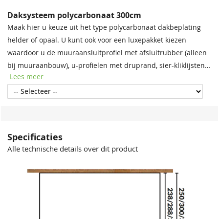
Daksysteem polycarbonaat 300cm
Maak hier u keuze uit het type polycarbonaat dakbeplating
helder of opaal. U kunt ook voor een luxepakket kiezen
waardoor u de muuraansluitprofiel met afsluitrubber (alleen
bij muuraanbouw), u-profielen met druprand, sier-kliklijsten
Lees meer
en eindschotjes in de kleur RAL7016 (antraciet), RAL9005
(zwart) of RAL9010 (wit) kunt nemen.
Specificaties
Alle technische details over dit product