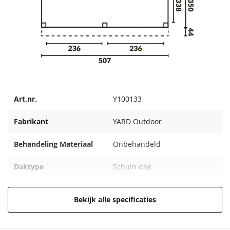
Art.nr.
Y100133
Fabrikant
YARD Outdoor
Behandeling Materiaal
Onbehandeld
Daktype
Schuin dak
Modelserie
Aanbouwveranda OBLIQUE
Bekijk alle specificaties
Incl. berging
Zonder berging