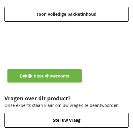
Opbouwinstructie
Dakpakket is
optioneel
en los verkrijgbaar
Toon volledige pakketinhoud
Maak een afspraak in een van de vele
showrooms
Ontvang persoonlijk en vrijblijvend advies
Bekijk onze showrooms
Vragen over dit product?
Onze experts staan klaar om uw vragen te beantwoorden
Stel uw vraag