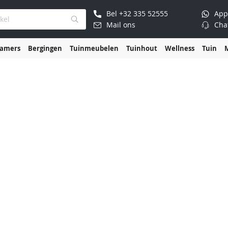
Bel
+32 335 52555
App
Mail ons
Cha
kamers
Bergingen
Tuinmeubelen
Tuinhout
Wellness
Tuin