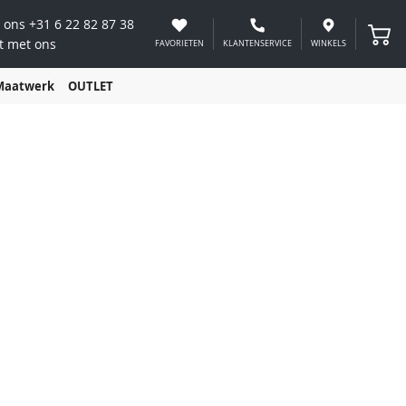
 ons
+31 6 22 82 87 38
Winke
t met ons
FAVORIETEN
KLANTENSERVICE
WINKELS
Maatwerk
OUTLET